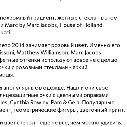
нохромный градиент, желтые стекла - в этом
Marc by Marc Jacobs, House of Holland,
ucci.
лето 2014 занимает розовый цвет. Именно его
oni, Matthew Williamson, Marc Jacobs.
етные оттенки используют вовсе не с целью
очки с розовыми стеклами - яркий
моды.
егапопулярные в одежде. Нашли они свое
олнцезащитные очки с цветными оправами
iles, Cynthia Rowley, Pam & Gela. Популярные
амент, геометрические фигуры, цветочный принт.
цвет стекол - еще не все, чем можно удивить.