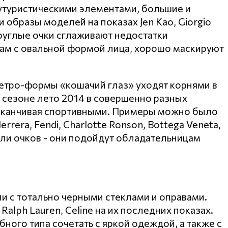
футуристическими элементами, большие и
 образы моделей на показах Jen Kao, Giorgio
круглые очки сглаживают недостатки
кам с овальной формой лица, хорошо маскируют
тро-формы «кошачий глаз» уходят корнями в
 сезоне лето 2014 в совершенно разных
 заканчивая спортивными. Примеры можно было
rrera, Fendi, Charlotte Ronson, Bottega Veneta,
дели очков - они подойдут обладательницам
и с тотально черными стеклами и оправами.
 Ralph Lauren, Celine на их последних показах.
ого типа сочетать с яркой одеждой, а также с