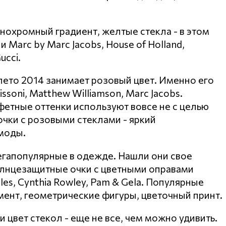
нохромный градиент, желтые стекла - в этом
Marc by Marc Jacobs, House of Holland,
ucci.
лето 2014 занимает розовый цвет. Именно его
oni, Matthew Williamson, Marc Jacobs.
етные оттенки используют вовсе не с целью
очки с розовыми стеклами - яркий
моды.
егапопулярные в одежде. Нашли они свое
олнцезащитные очки с цветными оправами
iles, Cynthia Rowley, Pam & Gela. Популярные
амент, геометрические фигуры, цветочный принт.
цвет стекол - еще не все, чем можно удивить.