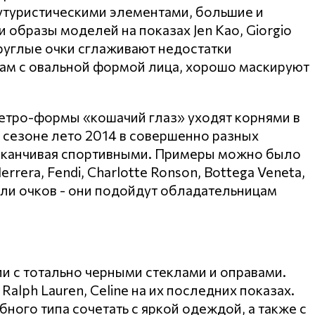
футуристическими элементами, большие и
 образы моделей на показах Jen Kao, Giorgio
круглые очки сглаживают недостатки
кам с овальной формой лица, хорошо маскируют
тро-формы «кошачий глаз» уходят корнями в
 сезоне лето 2014 в совершенно разных
 заканчивая спортивными. Примеры можно было
rrera, Fendi, Charlotte Ronson, Bottega Veneta,
дели очков - они подойдут обладательницам
и с тотально черными стеклами и оправами.
 Ralph Lauren, Celine на их последних показах.
ого типа сочетать с яркой одеждой, а также с