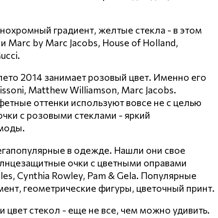
нохромный градиент, желтые стекла - в этом
Marc by Marc Jacobs, House of Holland,
ucci.
лето 2014 занимает розовый цвет. Именно его
oni, Matthew Williamson, Marc Jacobs.
етные оттенки используют вовсе не с целью
очки с розовыми стеклами - яркий
моды.
егапопулярные в одежде. Нашли они свое
олнцезащитные очки с цветными оправами
iles, Cynthia Rowley, Pam & Gela. Популярные
амент, геометрические фигуры, цветочный принт.
цвет стекол - еще не все, чем можно удивить.