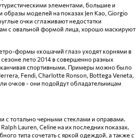
футуристическими элементами, большие и
 образы моделей на показах Jen Kao, Giorgio
круглые очки сглаживают недостатки
кам с овальной формой лица, хорошо маскируют
тро-формы «кошачий глаз» уходят корнями в
 сезоне лето 2014 в совершенно разных
 заканчивая спортивными. Примеры можно было
rrera, Fendi, Charlotte Ronson, Bottega Veneta,
дели очков - они подойдут обладательницам
и с тотально черными стеклами и оправами.
 Ralph Lauren, Celine на их последних показах.
ого типа сочетать с яркой одеждой, а также с