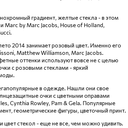
нохромный градиент, желтые стекла - в этом
Marc by Marc Jacobs, House of Holland,
ucci.
лето 2014 занимает розовый цвет. Именно его
oni, Matthew Williamson, Marc Jacobs.
етные оттенки используют вовсе не с целью
очки с розовыми стеклами - яркий
моды.
егапопулярные в одежде. Нашли они свое
олнцезащитные очки с цветными оправами
iles, Cynthia Rowley, Pam & Gela. Популярные
амент, геометрические фигуры, цветочный принт.
цвет стекол - еще не все, чем можно удивить.