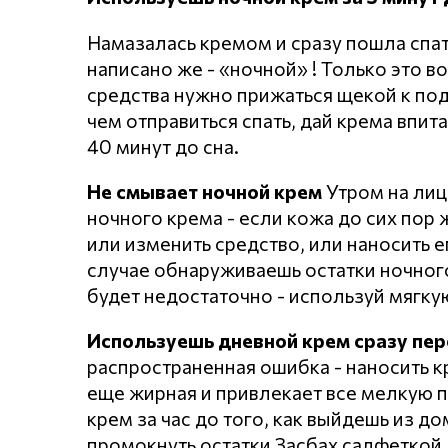
Намазалась кремом и сразу пошла спать
написано же - «ночной» ! Только это в
средства нужно прижаться щекой к под
чем отправиться спать, дай крема впит
40 минут до сна.
Не смывает ночной крем
Утром на лиц
ночного крема - если кожа до сих пор ж
или изменить средство, или наносить 
случае обнаруживаешь остатки ночного
будет недостаточно - используй мягкую
Используешь дневной крем сразу пер
распространенная ошибка - наносить к
еще жирная и привлекает все мелкую 
крем за час до того, как выйдешь из д
промокнуть остатки Засбах салфеткой,