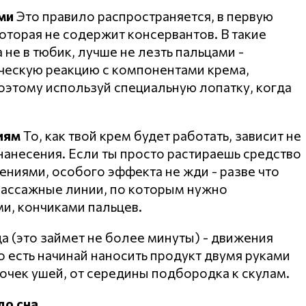
ми
Это правило распространяется, в первую
оторая не содержит консервантов. В такие
 не в тюбик, лучше не лезть пальцами -
ическую реакцию с компонентами крема,
оэтому используй специальную лопатку, когда
иям
То, как твой крем будет работать, зависит не
а нанесения. Если ты просто растираешь средство
ниями, особого эффекта не жди - разве что
массажные линии, по которым нужно
и, кончиками пальцев.
а (это займет не более минуты) - движения
о есть начинай наносить продукт двумя руками
мочек ушей, от середины подбородка к скулам.
до сна