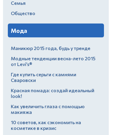
Семья
Общество
Мода
Маникюр 2015 года, будь у тренде
Модные тенденции весна-лето 2015
от Levi’s®
Где купить серьги с камнями
Сваровски
Красная помада: создай идеальный
look!
Как увеличить глаза с помощью
макияжа
10 советов, как сэкономить на
косметике в кризис