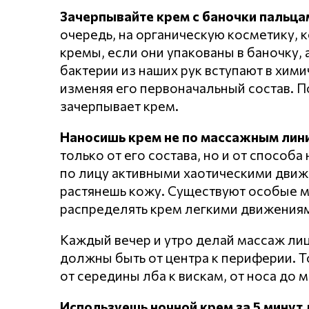
Зачерпывайте крем с баночки пальца
очередь, на органическую косметику, к
кремы, если они упакованы в баночку, а
бактерии из наших рук вступают в хим
изменяя его первоначальный состав. П
зачерпывает крем.
Наносишь крем не по массажным лин
только от его состава, но и от способ
по лицу активными хаотическими движе
растянешь кожу. Существуют особые 
распределять крем легкими движениям
Каждый вечер и утро делай массаж лиц
должны быть от центра к периферии. Т
от середины лба к вискам, от носа до 
Используешь ночной крем за 5 минут 