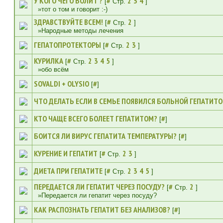
У КОГО ЧЕГО БОЛИТ ?
#
2
3
4
[
Стр.
]
»тот о том и говорит :-)
ЗДРАВСТВУЙТЕ ВСЕМ!
#
2
[
Стр.
]
»Народные методы лечения
ГЕПАТОПРОТЕКТОРЫ
#
2
3
[
Стр.
]
КУРИЛКА
#
2
3
4
5
[
Стр.
]
»обо всём
SOVALDI + OLYSIO
#
[
]
ЧТО ДЕЛАТЬ ЕСЛИ В СЕМЬЕ ПОЯВИЛСЯ БОЛЬНОЙ ГЕПАТИТО
КТО ЧАЩЕ ВСЕГО БОЛЕЕТ ГЕПАТИТОМ?
#
[
]
БОИТСЯ ЛИ ВИРУС ГЕПАТИТА ТЕМПЕРАТУРЫ?
#
[
]
КУРЕНИЕ И ГЕПАТИТ
#
2
3
[
Стр.
]
ДИЕТА ПРИ ГЕПАТИТЕ
#
2
3
4
5
[
Стр.
]
ПЕРЕДАЕТСЯ ЛИ ГЕПАТИТ ЧЕРЕЗ ПОСУДУ?
#
2
[
Стр.
]
»Передается ли гепатит через посуду?
КАК РАСПОЗНАТЬ ГЕПАТИТ БЕЗ АНАЛИЗОВ?
#
[
]