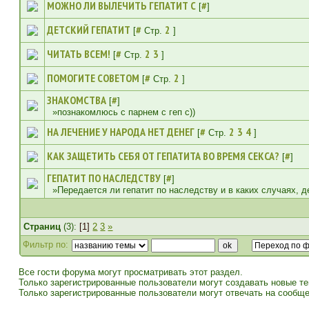
МОЖНО ЛИ ВЫЛЕЧИТЬ ГЕПАТИТ С
#
[
]
ДЕТСКИЙ ГЕПАТИТ
#
2
[
Стр.
]
ЧИТАТЬ ВСЕМ!
#
2
3
[
Стр.
]
ПОМОГИТЕ СОВЕТОМ
#
2
[
Стр.
]
ЗНАКОМСТВА
#
[
]
»познакомлюсь с парнем с геп с))
НА ЛЕЧЕНИЕ У НАРОДА НЕТ ДЕНЕГ
#
2
3
4
[
Стр.
]
КАК ЗАЩЕТИТЬ СЕБЯ ОТ ГЕПАТИТА ВО ВРЕМЯ СЕКСА?
#
[
]
ГЕПАТИТ ПО НАСЛЕДСТВУ
#
[
]
»Передается ли гепатит по наследству и в каких случаях, д
Страниц
(3):
[1]
2
3
»
Фильтр по:
Все гости форума могут просматривать этот раздел.
Только зарегистрированные пользователи могут создавать новые те
Только зарегистрированные пользователи могут отвечать на сообще