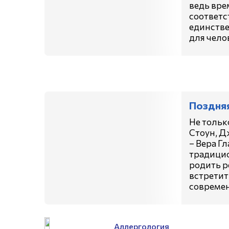
ведь вре
соответс
единстве
для чело
Поздня
Не тольк
Стоун, Д
– Вера Г
традицио
родить р
встретит
современ
Аллергология