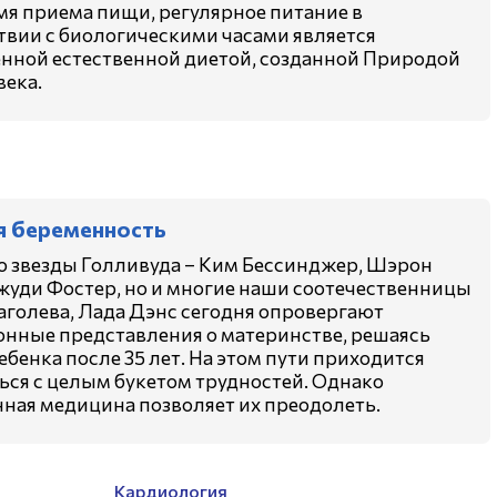
мя приема пищи, регулярное питание в
твии с биологическими часами является
нной естественной диетой, созданной Природой
века.
я беременность
о звезды Голливуда – Ким Бессинджер, Шэрон
жуди Фостер, но и многие наши соотечественницы
лаголева, Лада Дэнс сегодня опровергают
нные представления о материнстве, решаясь
ебенка после 35 лет. На этом пути приходится
ься с целым букетом трудностей. Однако
ная медицина позволяет их преодолеть.
Кардиология