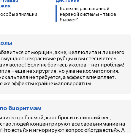
: тайны
ожих
Болезнь расшатанной
пособы эпиляции
нервной системы – такое
?
бывает?
колы
збавиться от морщин, акне, целлюлита и лишнего
с смущают некрасивые рубцы и вы стесняетесь
их волос? Если не боитесь уколов – нет проблем!
пия – еще не хирургия, но уже не косметология.
 скальпеля не требуется, а эффект впечатляет.
 же эффекты крайне маловероятны.
 по биоритмам
шись проблемой, как сбросить лишний вес,
тво людей концентрируют все свое внимание на
«Что есть?» и игнорируют вопрос «Когда есть?». А