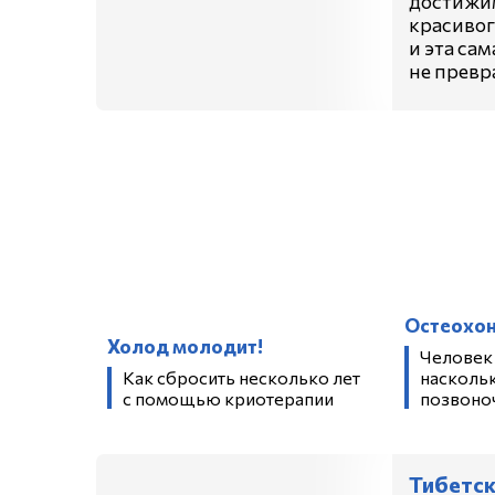
достижим
красивог
и эта са
не превр
Остеохо
Холод молодит!
Человек
Как сбросить несколько лет
насколь
с помощью криотерапии
позвоно
Тибетс