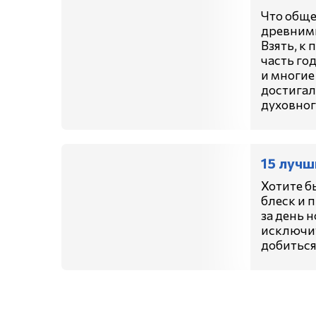
Что обще
древними
Взять, к 
часть год
и многие
достигал
духовног
15 лучш
Хотите б
блеск и 
за день 
исключит
добиться 