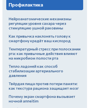
Профилактика
Нейроанатомические механизмы
регуляции уровня сахара через
стимуляцию ушной раковины
Как привычка наклонять голову к
смартфону крадёт ваш кислород
Температурный стресс при полоскании
рта: как привычные действия влияют
на микробиом полости рта
Тепло ладоней как способ
стабилизации артериального
давления
Твёрдая пища против потери памяти:
как текстура рациона защищает мозг
Почему экран смартфона вызывает
ночной аппеitim