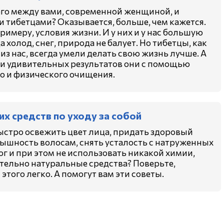
го между вами, современной женщиной, и
 тибетцами? Оказывается, больше, чем кажется.
примеру, условия жизни. И у них и у нас большую
а холод, снег, природа не балует. Но тибетцы, как
 из нас, всегда умели делать свою жизнь лучше. А
и удивительных результатов они с помощью
о и физического очищения.
их средств по уходу за собой
ыстро освежить цвет лица, придать здоровый
пышность волосам, снять усталость с натруженных
ног и при этом не использовать никакой химии,
ельно натуральные средства? Поверьте,
этого легко. А помогут вам эти советы.