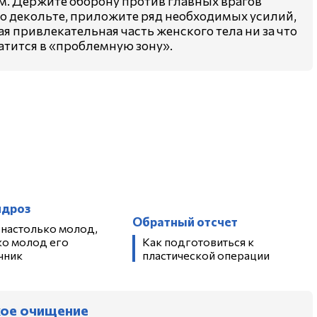
. Держите оборону против главных врагов
о декольте, приложите ряд необходимых усилий,
мая привлекательная часть женского тела ни за что
атится в «проблемную зону».
ндроз
Обратный отсчет
 настолько молод,
ко молод его
Как подготовиться к
чник
пластической операции
кое очищение