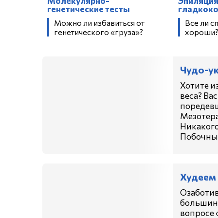
Молекулярно-
Эпиляция
генетические тесты
гладкок
Можно ли избавиться от
Все ли с
генетического «груза»?
хороши
Чудо-у
Хотите и
веса? Ва
поредевш
Мезотера
Никакого
Побочные
Худеем
Озаботив
большинс
вопросе 