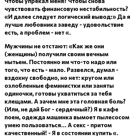
Чтобы упрекал меня?
Чтобы снова
чувствовать финансовую нестабильность?
«И далее следует логический вывод:» Да я
лучше любовника заведу - удовольствие
есть, а проблем - нет «.
Мужчины не отстают: «Как же они
(женщины) получили своим вечным
нытьем.
Постоянно им что-то надо или
того, что есть - мало.
Развелся, думал -
вздохну свободно, но нет: кругом или
озлобленные феминистки или заняты
одиночки, готовы ухватиться за тебя
клещами.
А зачем мне эта головная боль?
(Или, не дай Бог - сердечный?) Я в кафе
поем, одежда машинка вымоет пылесосом
умею пользоваться... А секс - притом
качественный!
- Я в состоянии купить «.