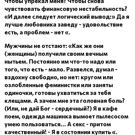
Чтобы упрекал меня?
Чтобы снова
чувствовать финансовую нестабильность?
«И далее следует логический вывод:» Да я
лучше любовника заведу - удовольствие
есть, а проблем - нет «.
Мужчины не отстают: «Как же они
(женщины) получили своим вечным
нытьем.
Постоянно им что-то надо или
того, что есть - мало.
Развелся, думал -
вздохну свободно, но нет: кругом или
озлобленные феминистки или заняты
одиночки, готовы ухватиться за тебя
клещами.
А зачем мне эта головная боль?
(Или, не дай Бог - сердечный?) Я в кафе
поем, одежда машинка вымоет пылесосом
умею пользоваться... А секс - притом
качественный!
- Я в состоянии купить «.