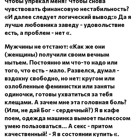
Чтобы упрекал меня?
Чтобы снова
чувствовать финансовую нестабильность?
«И далее следует логический вывод:» Да я
лучше любовника заведу - удовольствие
есть, а проблем - нет «.
Мужчины не отстают: «Как же они
(женщины) получили своим вечным
нытьем.
Постоянно им что-то надо или
того, что есть - мало.
Развелся, думал -
вздохну свободно, но нет: кругом или
озлобленные феминистки или заняты
одиночки, готовы ухватиться за тебя
клещами.
А зачем мне эта головная боль?
(Или, не дай Бог - сердечный?) Я в кафе
поем, одежда машинка вымоет пылесосом
умею пользоваться... А секс - притом
качественный!
- Я в состоянии купить «.