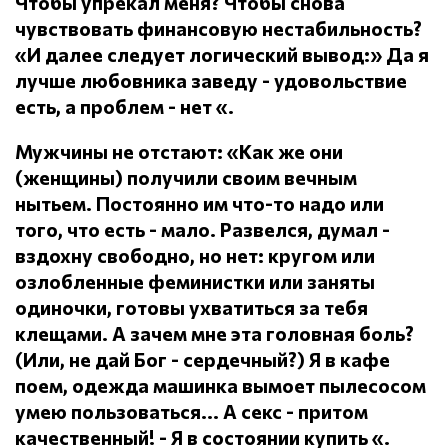
Чтобы упрекал меня?
Чтобы снова
чувствовать финансовую нестабильность?
«И далее следует логический вывод:» Да я
лучше любовника заведу - удовольствие
есть, а проблем - нет «.
Мужчины не отстают: «Как же они
(женщины) получили своим вечным
нытьем.
Постоянно им что-то надо или
того, что есть - мало.
Развелся, думал -
вздохну свободно, но нет: кругом или
озлобленные феминистки или заняты
одиночки, готовы ухватиться за тебя
клещами.
А зачем мне эта головная боль?
(Или, не дай Бог - сердечный?) Я в кафе
поем, одежда машинка вымоет пылесосом
умею пользоваться... А секс - притом
качественный!
- Я в состоянии купить «.