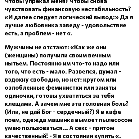
Чтобы упрекал меня?
Чтобы снова
чувствовать финансовую нестабильность?
«И далее следует логический вывод:» Да я
лучше любовника заведу - удовольствие
есть, а проблем - нет «.
Мужчины не отстают: «Как же они
(женщины) получили своим вечным
нытьем.
Постоянно им что-то надо или
того, что есть - мало.
Развелся, думал -
вздохну свободно, но нет: кругом или
озлобленные феминистки или заняты
одиночки, готовы ухватиться за тебя
клещами.
А зачем мне эта головная боль?
(Или, не дай Бог - сердечный?) Я в кафе
поем, одежда машинка вымоет пылесосом
умею пользоваться... А секс - притом
качественный!
- Я в состоянии купить «.