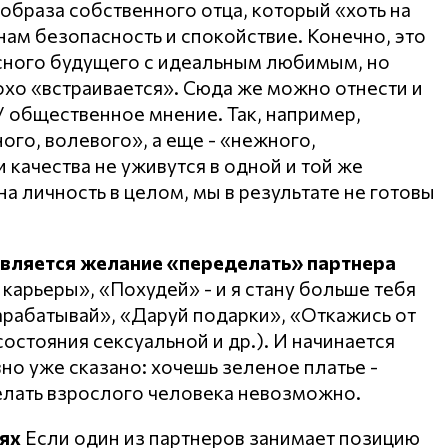
образа собственного отца, который «хоть на
нам безопасность и спокойствие. Конечно, это
асного будущего с идеальным любимым, но
охо «встраивается». Сюда же можно отнести и
 общественное мнение. Так, например,
го, волевого», а еще - «нежного,
и качества не уживутся в одной и той же
на личность в целом, мы в результате не готовы
является желание «переделать» партнера
 карьеры», «Похудей» - и я стану больше тебя
Зарабатывай», «Даруй подарки», «Откажись от
 состояния сексуальной и др.). И начинается
авно уже сказано: хочешь зеленое платье -
елать взрослого человека невозможно.
ях
Если один из партнеров занимает позицию