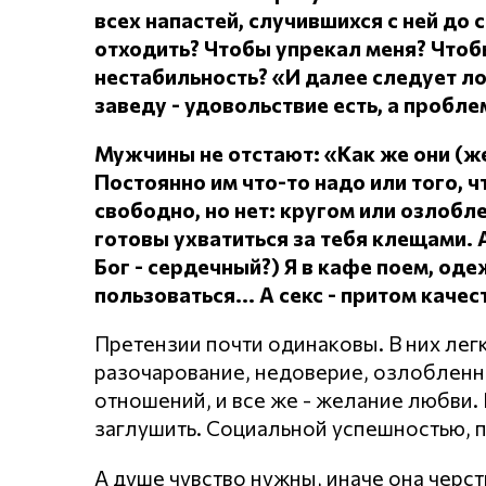
всех напастей, случившихся с ней до 
отходить?
Чтобы упрекал меня?
Чтоб
нестабильность? «И далее следует л
заведу - удовольствие есть, а проблем
Мужчины не отстают: «Как же они (
Постоянно им что-то надо или того, чт
свободно, но нет: кругом или озлоб
готовы ухватиться за тебя клещами.
Бог - сердечный?) Я в кафе поем, о
пользоваться... А секс - притом каче
Претензии почти одинаковы. В них лег
разочарование, недоверие, озлобленнос
отношений, и все же - желание любви. Н
заглушить. Социальной успешностью, 
А душе чувство нужны, иначе она черст