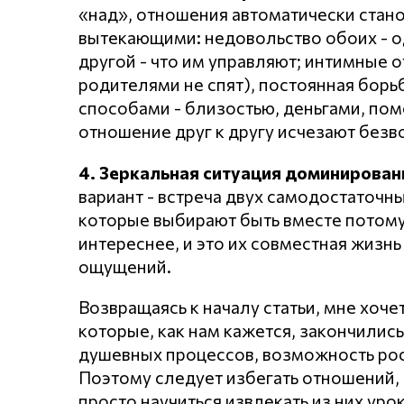
«над», отношения автоматически стан
вытекающими: недовольство обоих - од
другой - что им управляют; интимные о
родителями не спят), постоянная борь
способами - близостью, деньгами, пом
отношение друг к другу исчезают безв
4. Зеркальная ситуация доминировани
вариант - встреча двух самодостаточны
которые выбирают быть вместе потому, 
интереснее, и это их совместная жизн
ощущений.
Возвращаясь к началу статьи, мне хоче
которые, как нам кажется, закончились
душевных процессов, возможность рост
Поэтому следует избегать отношений,
просто научиться извлекать из них уро