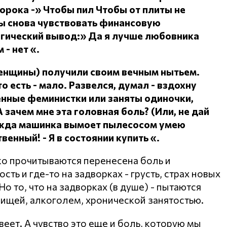
сорока -» Чтобы пил
Чтобы от плиты не
ы снова чувствовать финансовую
огический вывод:» Да я лучше любовника
 - нет «.
женщины) получили своим вечным нытьем.
о есть - мало.
Развелся, думал - вздохну
ленные феминистки или заняты одиночки,
А зачем мне эта головная боль?
(Или, не дай
дежда машинка вымоет пылесосом умею
ственный!
- Я в состоянии купить «.
ко прочитываются перенесена боль и
ть и где-то на задворках - грусть, страх новых
о то, что на задворках (в душе) - пытаются
пищей, алкоголем, хронической занятостью.
веет. А чувство это еще и боль, которую мы