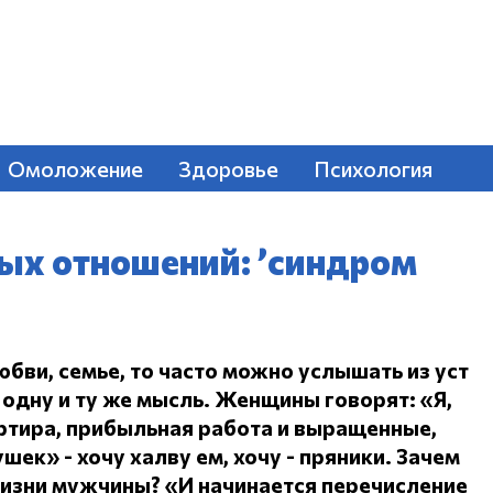
Омоложение
Здоровье
Психология
ых отношений: ’синдром
юбви, семье, то часто можно услышать из уст
одну и ту же мысль.
Женщины говорят: «Я,
ртира, прибыльная работа и выращенные,
ушек» - хочу халву ем, хочу - пряники.
Зачем
жизни мужчины?
«И начинается перечисление