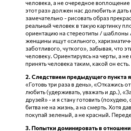
человека, а не очередное воплощение 
этот раз» должен нас долюбить и дать 
замечательно - рисовать образ прекр
реальный человек в такую картинку пл
ориентацию на стереотипы / шаблоны /
женщины ищут «сильного, харизматично
заботливого, чуткого», забывая, что эт
человеку. Ориентируясь на черты, а не 
принять человека таким, какой он есть.
2. Следствием предыдущего пункта 
«Готовь три раза в день», «Откажись от
любить (удерживать, уважать и др.), «
друзей» - и я стану готовить (похудею,
битва не на жизнь, а на смерть. Хотя д
покупай зеленый, а не красный. Перед
3. Попытки доминировать в отношени