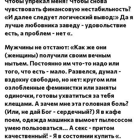
Чтобы упрекал меня?
Чтобы снова
чувствовать финансовую нестабильность?
«И далее следует логический вывод:» Да я
лучше любовника заведу - удовольствие
есть, а проблем - нет «.
Мужчины не отстают: «Как же они
(женщины) получили своим вечным
нытьем.
Постоянно им что-то надо или
того, что есть - мало.
Развелся, думал -
вздохну свободно, но нет: кругом или
озлобленные феминистки или заняты
одиночки, готовы ухватиться за тебя
клещами.
А зачем мне эта головная боль?
(Или, не дай Бог - сердечный?) Я в кафе
поем, одежда машинка вымоет пылесосом
умею пользоваться... А секс - притом
качественный!
- Я в состоянии купить «.