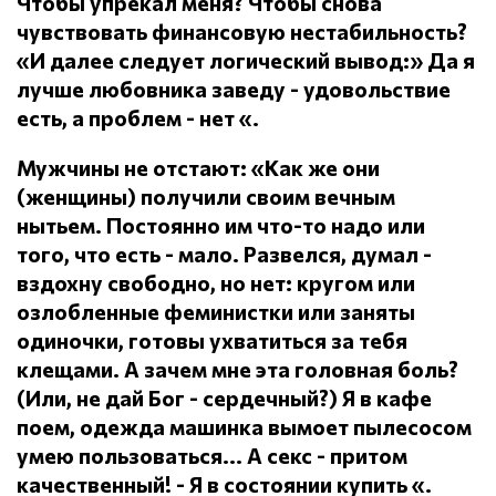
Чтобы упрекал меня?
Чтобы снова
чувствовать финансовую нестабильность?
«И далее следует логический вывод:» Да я
лучше любовника заведу - удовольствие
есть, а проблем - нет «.
Мужчины не отстают: «Как же они
(женщины) получили своим вечным
нытьем.
Постоянно им что-то надо или
того, что есть - мало.
Развелся, думал -
вздохну свободно, но нет: кругом или
озлобленные феминистки или заняты
одиночки, готовы ухватиться за тебя
клещами.
А зачем мне эта головная боль?
(Или, не дай Бог - сердечный?) Я в кафе
поем, одежда машинка вымоет пылесосом
умею пользоваться... А секс - притом
качественный!
- Я в состоянии купить «.