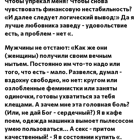
Чтобы упрекал меня?
Чтобы снова
чувствовать финансовую нестабильность?
«И далее следует логический вывод:» Да я
лучше любовника заведу - удовольствие
есть, а проблем - нет «.
Мужчины не отстают: «Как же они
(женщины) получили своим вечным
нытьем.
Постоянно им что-то надо или
того, что есть - мало.
Развелся, думал -
вздохну свободно, но нет: кругом или
озлобленные феминистки или заняты
одиночки, готовы ухватиться за тебя
клещами.
А зачем мне эта головная боль?
(Или, не дай Бог - сердечный?) Я в кафе
поем, одежда машинка вымоет пылесосом
умею пользоваться... А секс - притом
качественный!
- Я в состоянии купить «.