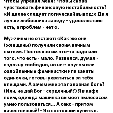
Чтобы упрекал меня?
Чтобы снова
чувствовать финансовую нестабильность?
«И далее следует логический вывод:» Да я
лучше любовника заведу - удовольствие
есть, а проблем - нет «.
Мужчины не отстают: «Как же они
(женщины) получили своим вечным
нытьем.
Постоянно им что-то надо или
того, что есть - мало.
Развелся, думал -
вздохну свободно, но нет: кругом или
озлобленные феминистки или заняты
одиночки, готовы ухватиться за тебя
клещами.
А зачем мне эта головная боль?
(Или, не дай Бог - сердечный?) Я в кафе
поем, одежда машинка вымоет пылесосом
умею пользоваться... А секс - притом
качественный!
- Я в состоянии купить «.