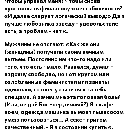
Чтобы упрекал меня?
Чтобы снова
чувствовать финансовую нестабильность?
«И далее следует логический вывод:» Да я
лучше любовника заведу - удовольствие
есть, а проблем - нет «.
Мужчины не отстают: «Как же они
(женщины) получили своим вечным
нытьем.
Постоянно им что-то надо или
того, что есть - мало.
Развелся, думал -
вздохну свободно, но нет: кругом или
озлобленные феминистки или заняты
одиночки, готовы ухватиться за тебя
клещами.
А зачем мне эта головная боль?
(Или, не дай Бог - сердечный?) Я в кафе
поем, одежда машинка вымоет пылесосом
умею пользоваться... А секс - притом
качественный!
- Я в состоянии купить «.