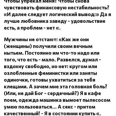
Чтобы упрекал меня?
Чтобы снова
чувствовать финансовую нестабильность?
«И далее следует логический вывод:» Да я
лучше любовника заведу - удовольствие
есть, а проблем - нет «.
Мужчины не отстают: «Как же они
(женщины) получили своим вечным
нытьем.
Постоянно им что-то надо или
того, что есть - мало.
Развелся, думал -
вздохну свободно, но нет: кругом или
озлобленные феминистки или заняты
одиночки, готовы ухватиться за тебя
клещами.
А зачем мне эта головная боль?
(Или, не дай Бог - сердечный?) Я в кафе
поем, одежда машинка вымоет пылесосом
умею пользоваться... А секс - притом
качественный!
- Я в состоянии купить «.