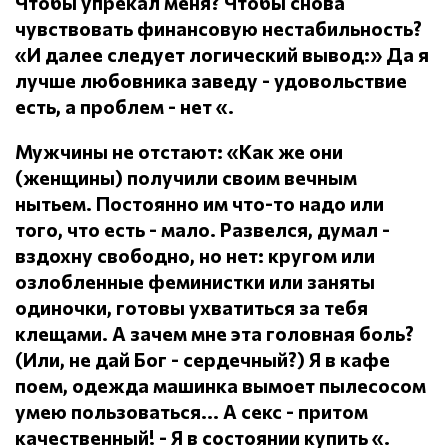
Чтобы упрекал меня?
Чтобы снова
чувствовать финансовую нестабильность?
«И далее следует логический вывод:» Да я
лучше любовника заведу - удовольствие
есть, а проблем - нет «.
Мужчины не отстают: «Как же они
(женщины) получили своим вечным
нытьем.
Постоянно им что-то надо или
того, что есть - мало.
Развелся, думал -
вздохну свободно, но нет: кругом или
озлобленные феминистки или заняты
одиночки, готовы ухватиться за тебя
клещами.
А зачем мне эта головная боль?
(Или, не дай Бог - сердечный?) Я в кафе
поем, одежда машинка вымоет пылесосом
умею пользоваться... А секс - притом
качественный!
- Я в состоянии купить «.