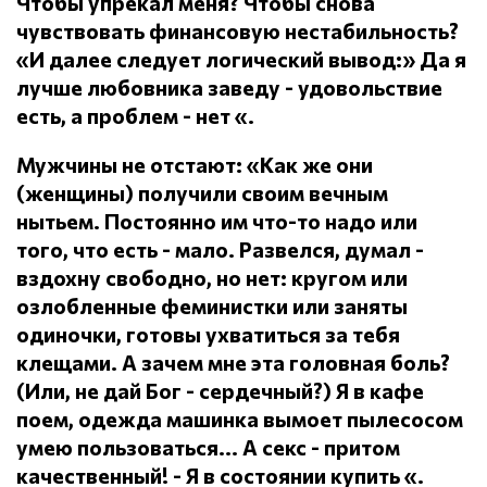
Чтобы упрекал меня?
Чтобы снова
чувствовать финансовую нестабильность?
«И далее следует логический вывод:» Да я
лучше любовника заведу - удовольствие
есть, а проблем - нет «.
Мужчины не отстают: «Как же они
(женщины) получили своим вечным
нытьем.
Постоянно им что-то надо или
того, что есть - мало.
Развелся, думал -
вздохну свободно, но нет: кругом или
озлобленные феминистки или заняты
одиночки, готовы ухватиться за тебя
клещами.
А зачем мне эта головная боль?
(Или, не дай Бог - сердечный?) Я в кафе
поем, одежда машинка вымоет пылесосом
умею пользоваться... А секс - притом
качественный!
- Я в состоянии купить «.