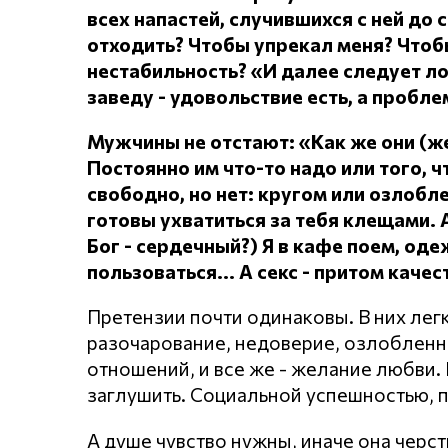
всех напастей, случившихся с ней до 
отходить?
Чтобы упрекал меня?
Чтоб
нестабильность? «И далее следует л
заведу - удовольствие есть, а проблем
Мужчины не отстают: «Как же они (
Постоянно им что-то надо или того, чт
свободно, но нет: кругом или озлоб
готовы ухватиться за тебя клещами.
Бог - сердечный?) Я в кафе поем, о
пользоваться... А секс - притом каче
Претензии почти одинаковы. В них лег
разочарование, недоверие, озлобленнос
отношений, и все же - желание любви. Н
заглушить. Социальной успешностью, 
А душе чувство нужны, иначе она черст