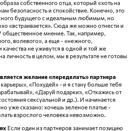
образа собственного отца, который «хоть на
нам безопасность и спокойствие. Конечно, это
асного будущего с идеальным любимым, но
охо «встраивается». Сюда же можно отнести и
 общественное мнение. Так, например,
го, волевого», а еще - «нежного,
и качества не уживутся в одной и той же
на личность в целом, мы в результате не готовы
является желание «переделать» партнера
 карьеры», «Похудей» - и я стану больше тебя
Зарабатывай», «Даруй подарки», «Откажись от
 состояния сексуальной и др.). И начинается
авно уже сказано: хочешь зеленое платье -
елать взрослого человека невозможно.
ях
Если один из партнеров занимает позицию