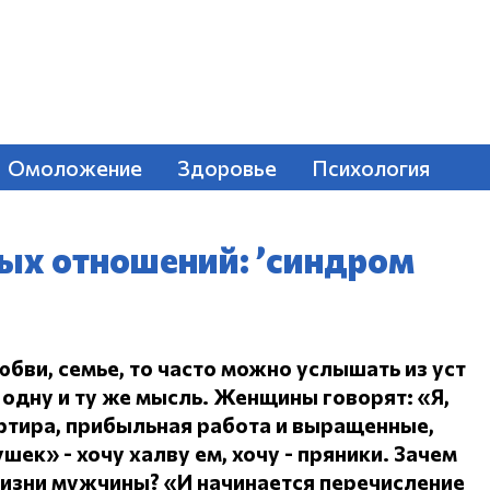
Омоложение
Здоровье
Психология
ых отношений: ’синдром
юбви, семье, то часто можно услышать из уст
одну и ту же мысль.
Женщины говорят: «Я,
ртира, прибыльная работа и выращенные,
ушек» - хочу халву ем, хочу - пряники.
Зачем
жизни мужчины?
«И начинается перечисление