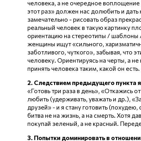
человека, а не очередное воплощение 
этот раз» должен нас долюбить и дать 
замечательно - рисовать образ прекр
реальный человек в такую картинку пл
ориентацию на стереотипы / шаблоны /
женщины ищут «сильного, харизматично
заботливого, чуткого», забывая, что эт
человеку. Ориентируясь на черты, а не 
принять человека таким, какой он есть.
2. Следствием предыдущего пункта 
«Готовь три раза в день», «Откажись от
любить (удерживать, уважать и др.), «
друзей» - и я стану готовить (похудею,
битва не на жизнь, а на смерть. Хотя д
покупай зеленый, а не красный. Перед
3. Попытки доминировать в отношени