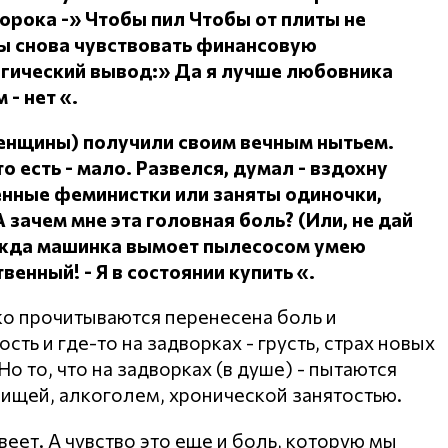
сорока -» Чтобы пил
Чтобы от плиты не
ы снова чувствовать финансовую
огический вывод:» Да я лучше любовника
 - нет «.
женщины) получили своим вечным нытьем.
о есть - мало.
Развелся, думал - вздохну
ленные феминистки или заняты одиночки,
А зачем мне эта головная боль?
(Или, не дай
дежда машинка вымоет пылесосом умею
ственный!
- Я в состоянии купить «.
ко прочитываются перенесена боль и
ть и где-то на задворках - грусть, страх новых
о то, что на задворках (в душе) - пытаются
пищей, алкоголем, хронической занятостью.
веет. А чувство это еще и боль, которую мы