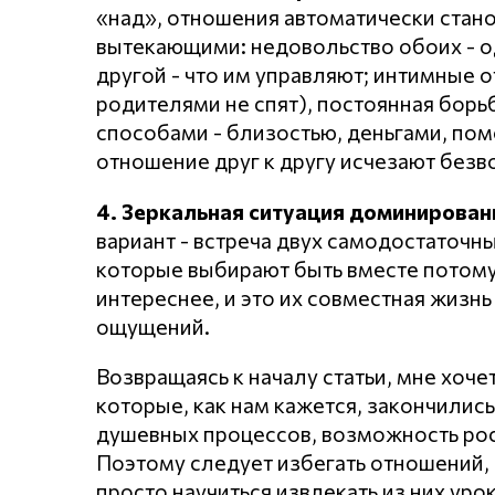
«над», отношения автоматически стан
вытекающими: недовольство обоих - од
другой - что им управляют; интимные о
родителями не спят), постоянная борь
способами - близостью, деньгами, пом
отношение друг к другу исчезают безв
4. Зеркальная ситуация доминировани
вариант - встреча двух самодостаточны
которые выбирают быть вместе потому, 
интереснее, и это их совместная жизн
ощущений.
Возвращаясь к началу статьи, мне хоче
которые, как нам кажется, закончились
душевных процессов, возможность рост
Поэтому следует избегать отношений,
просто научиться извлекать из них уро