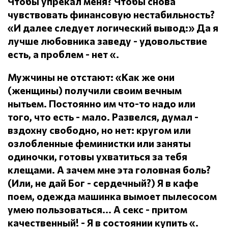
Чтобы упрекал меня?
Чтобы снова
чувствовать финансовую нестабильность?
«И далее следует логический вывод:» Да я
лучше любовника заведу - удовольствие
есть, а проблем - нет «.
Мужчины не отстают: «Как же они
(женщины) получили своим вечным
нытьем.
Постоянно им что-то надо или
того, что есть - мало.
Развелся, думал -
вздохну свободно, но нет: кругом или
озлобленные феминистки или заняты
одиночки, готовы ухватиться за тебя
клещами.
А зачем мне эта головная боль?
(Или, не дай Бог - сердечный?) Я в кафе
поем, одежда машинка вымоет пылесосом
умею пользоваться... А секс - притом
качественный!
- Я в состоянии купить «.