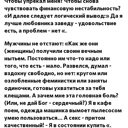
Чтобы упрекал меня?
Чтобы снова
чувствовать финансовую нестабильность?
«И далее следует логический вывод:» Да я
лучше любовника заведу - удовольствие
есть, а проблем - нет «.
Мужчины не отстают: «Как же они
(женщины) получили своим вечным
нытьем.
Постоянно им что-то надо или
того, что есть - мало.
Развелся, думал -
вздохну свободно, но нет: кругом или
озлобленные феминистки или заняты
одиночки, готовы ухватиться за тебя
клещами.
А зачем мне эта головная боль?
(Или, не дай Бог - сердечный?) Я в кафе
поем, одежда машинка вымоет пылесосом
умею пользоваться... А секс - притом
качественный!
- Я в состоянии купить «.