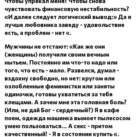
Чтобы упрекал меня?
Чтобы снова
чувствовать финансовую нестабильность?
«И далее следует логический вывод:» Да я
лучше любовника заведу - удовольствие
есть, а проблем - нет «.
Мужчины не отстают: «Как же они
(женщины) получили своим вечным
нытьем.
Постоянно им что-то надо или
того, что есть - мало.
Развелся, думал -
вздохну свободно, но нет: кругом или
озлобленные феминистки или заняты
одиночки, готовы ухватиться за тебя
клещами.
А зачем мне эта головная боль?
(Или, не дай Бог - сердечный?) Я в кафе
поем, одежда машинка вымоет пылесосом
умею пользоваться... А секс - притом
качественный!
- Я в состоянии купить «.