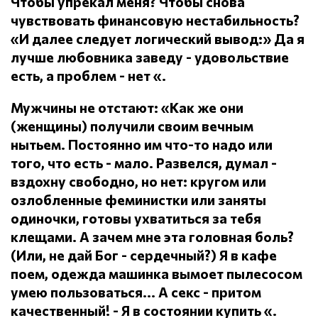
Чтобы упрекал меня?
Чтобы снова
чувствовать финансовую нестабильность?
«И далее следует логический вывод:» Да я
лучше любовника заведу - удовольствие
есть, а проблем - нет «.
Мужчины не отстают: «Как же они
(женщины) получили своим вечным
нытьем.
Постоянно им что-то надо или
того, что есть - мало.
Развелся, думал -
вздохну свободно, но нет: кругом или
озлобленные феминистки или заняты
одиночки, готовы ухватиться за тебя
клещами.
А зачем мне эта головная боль?
(Или, не дай Бог - сердечный?) Я в кафе
поем, одежда машинка вымоет пылесосом
умею пользоваться... А секс - притом
качественный!
- Я в состоянии купить «.