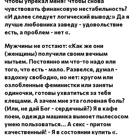
Чтобы упрекал меня?
Чтобы снова
чувствовать финансовую нестабильность?
«И далее следует логический вывод:» Да я
лучше любовника заведу - удовольствие
есть, а проблем - нет «.
Мужчины не отстают: «Как же они
(женщины) получили своим вечным
нытьем.
Постоянно им что-то надо или
того, что есть - мало.
Развелся, думал -
вздохну свободно, но нет: кругом или
озлобленные феминистки или заняты
одиночки, готовы ухватиться за тебя
клещами.
А зачем мне эта головная боль?
(Или, не дай Бог - сердечный?) Я в кафе
поем, одежда машинка вымоет пылесосом
умею пользоваться... А секс - притом
качественный!
- Я в состоянии купить «.