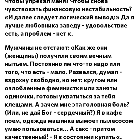
Чтобы упрекал меня?
Чтобы снова
чувствовать финансовую нестабильность?
«И далее следует логический вывод:» Да я
лучше любовника заведу - удовольствие
есть, а проблем - нет «.
Мужчины не отстают: «Как же они
(женщины) получили своим вечным
нытьем.
Постоянно им что-то надо или
того, что есть - мало.
Развелся, думал -
вздохну свободно, но нет: кругом или
озлобленные феминистки или заняты
одиночки, готовы ухватиться за тебя
клещами.
А зачем мне эта головная боль?
(Или, не дай Бог - сердечный?) Я в кафе
поем, одежда машинка вымоет пылесосом
умею пользоваться... А секс - притом
качественный!
- Я в состоянии купить «.