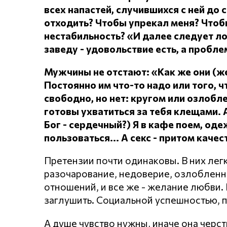
всех напастей, случившихся с ней до 
отходить?
Чтобы упрекал меня?
Чтоб
нестабильность? «И далее следует л
заведу - удовольствие есть, а проблем
Мужчины не отстают: «Как же они (
Постоянно им что-то надо или того, чт
свободно, но нет: кругом или озлоб
готовы ухватиться за тебя клещами.
Бог - сердечный?) Я в кафе поем, о
пользоваться... А секс - притом каче
Претензии почти одинаковы. В них лег
разочарование, недоверие, озлобленнос
отношений, и все же - желание любви. Н
заглушить. Социальной успешностью, 
А душе чувство нужны, иначе она черст