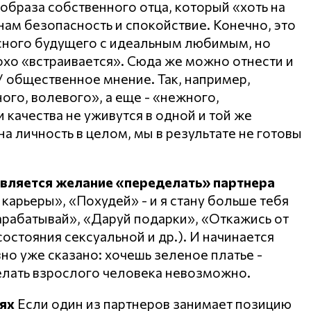
образа собственного отца, который «хоть на
нам безопасность и спокойствие. Конечно, это
асного будущего с идеальным любимым, но
охо «встраивается». Сюда же можно отнести и
 общественное мнение. Так, например,
го, волевого», а еще - «нежного,
и качества не уживутся в одной и той же
на личность в целом, мы в результате не готовы
является желание «переделать» партнера
 карьеры», «Похудей» - и я стану больше тебя
Зарабатывай», «Даруй подарки», «Откажись от
 состояния сексуальной и др.). И начинается
авно уже сказано: хочешь зеленое платье -
елать взрослого человека невозможно.
ях
Если один из партнеров занимает позицию