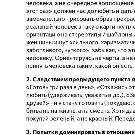
человека, а не очередное воплощение 
этот раз» должен нас долюбить и дать 
замечательно - рисовать образ прекр
реальный человек в такую картинку пл
ориентацию на стереотипы / шаблоны /
женщины ищут «сильного, харизматично
заботливого, чуткого», забывая, что эт
человеку. Ориентируясь на черты, а не 
принять человека таким, какой он есть.
2. Следствием предыдущего пункта 
«Готовь три раза в день», «Откажись от
любить (удерживать, уважать и др.), «
друзей» - и я стану готовить (похудею,
битва не на жизнь, а на смерть. Хотя д
покупай зеленый, а не красный. Перед
3. Попытки доминировать в отношени