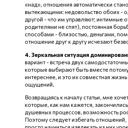
«над», отношения автоматически стан
вытекающими: недовольство обоих - од
другой - что им управляют; интимные о
родителями не спят), постоянная борь
способами - близостью, деньгами, пом
отношение друг к другу исчезают безв
4. Зеркальная ситуация доминировани
вариант - встреча двух самодостаточны
которые выбирают быть вместе потому, 
интереснее, и это их совместная жизн
ощущений.
Возвращаясь к началу статьи, мне хоче
которые, как нам кажется, закончились
душевных процессов, возможность рост
Поэтому следует избегать отношений,
просто научиться извлекать из них уро