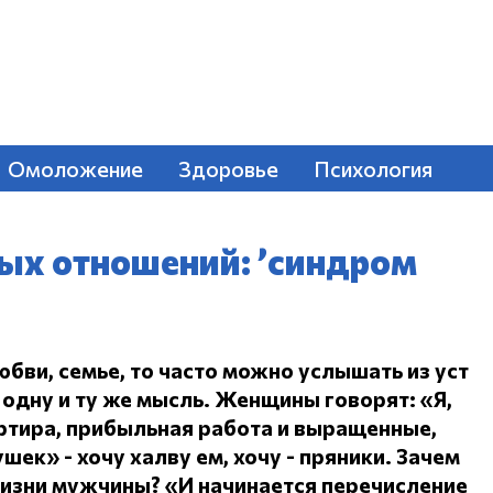
Омоложение
Здоровье
Психология
ых отношений: ’синдром
юбви, семье, то часто можно услышать из уст
одну и ту же мысль.
Женщины говорят: «Я,
ртира, прибыльная работа и выращенные,
ушек» - хочу халву ем, хочу - пряники.
Зачем
жизни мужчины?
«И начинается перечисление