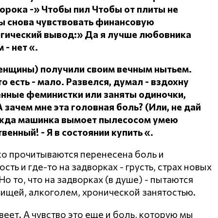
сорока -» Чтобы пил
Чтобы от плиты не
ы снова чувствовать финансовую
огический вывод:» Да я лучше любовника
 - нет «.
женщины) получили своим вечным нытьем.
о есть - мало.
Развелся, думал - вздохну
ленные феминистки или заняты одиночки,
А зачем мне эта головная боль?
(Или, не дай
дежда машинка вымоет пылесосом умею
ственный!
- Я в состоянии купить «.
ко прочитываются перенесена боль и
ть и где-то на задворках - грусть, страх новых
о то, что на задворках (в душе) - пытаются
пищей, алкоголем, хронической занятостью.
веет. А чувство это еще и боль, которую мы