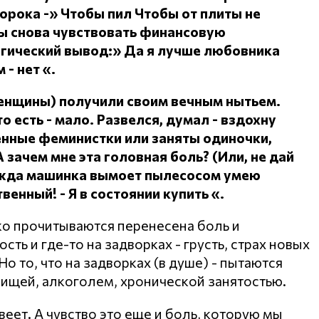
сорока -» Чтобы пил
Чтобы от плиты не
ы снова чувствовать финансовую
огический вывод:» Да я лучше любовника
 - нет «.
женщины) получили своим вечным нытьем.
о есть - мало.
Развелся, думал - вздохну
ленные феминистки или заняты одиночки,
А зачем мне эта головная боль?
(Или, не дай
дежда машинка вымоет пылесосом умею
ственный!
- Я в состоянии купить «.
ко прочитываются перенесена боль и
ть и где-то на задворках - грусть, страх новых
о то, что на задворках (в душе) - пытаются
пищей, алкоголем, хронической занятостью.
веет. А чувство это еще и боль, которую мы