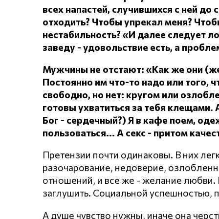
всех напастей, случившихся с ней до 
отходить?
Чтобы упрекал меня?
Чтоб
нестабильность? «И далее следует л
заведу - удовольствие есть, а проблем
Мужчины не отстают: «Как же они (
Постоянно им что-то надо или того, чт
свободно, но нет: кругом или озлоб
готовы ухватиться за тебя клещами.
Бог - сердечный?) Я в кафе поем, о
пользоваться... А секс - притом каче
Претензии почти одинаковы. В них лег
разочарование, недоверие, озлобленнос
отношений, и все же - желание любви. Н
заглушить. Социальной успешностью, 
А душе чувство нужны, иначе она черст