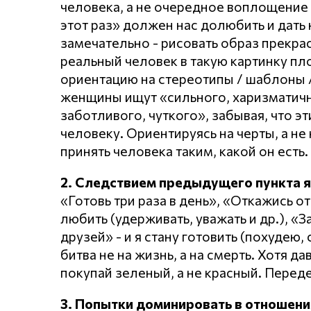
человека, а не очередное воплощение 
этот раз» должен нас долюбить и дать 
замечательно - рисовать образ прекр
реальный человек в такую картинку пл
ориентацию на стереотипы / шаблоны /
женщины ищут «сильного, харизматично
заботливого, чуткого», забывая, что эт
человеку. Ориентируясь на черты, а не 
принять человека таким, какой он есть.
2. Следствием предыдущего пункта 
«Готовь три раза в день», «Откажись от
любить (удерживать, уважать и др.), «
друзей» - и я стану готовить (похудею,
битва не на жизнь, а на смерть. Хотя д
покупай зеленый, а не красный. Перед
3. Попытки доминировать в отношени