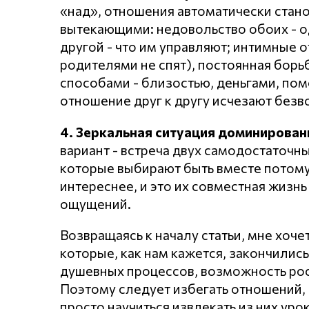
«над», отношения автоматически стан
вытекающими: недовольство обоих - од
другой - что им управляют; интимные о
родителями не спят), постоянная борь
способами - близостью, деньгами, пом
отношение друг к другу исчезают безв
4. Зеркальная ситуация доминировани
вариант - встреча двух самодостаточны
которые выбирают быть вместе потому, 
интереснее, и это их совместная жизн
ощущений.
Возвращаясь к началу статьи, мне хоче
которые, как нам кажется, закончились
душевных процессов, возможность рост
Поэтому следует избегать отношений,
просто научиться извлекать из них уро