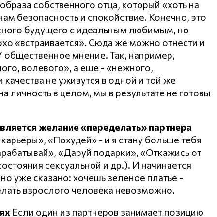
образа собственного отца, который «хоть на
нам безопасность и спокойствие. Конечно, это
асного будущего с идеальным любимым, но
охо «встраивается». Сюда же можно отнести и
 общественное мнение. Так, например,
го, волевого», а еще - «нежного,
и качества не уживутся в одной и той же
на личность в целом, мы в результате не готовы
является желание «переделать» партнера
 карьеры», «Похудей» - и я стану больше тебя
Зарабатывай», «Даруй подарки», «Откажись от
 состояния сексуальной и др.). И начинается
авно уже сказано: хочешь зеленое платье -
елать взрослого человека невозможно.
ях
Если один из партнеров занимает позицию