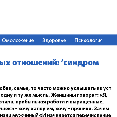
Омоложение
Здоровье
Психология
ых отношений: ’синдром
юбви, семье, то часто можно услышать из уст
одну и ту же мысль.
Женщины говорят: «Я,
ртира, прибыльная работа и выращенные,
ушек» - хочу халву ем, хочу - пряники.
Зачем
жизни мужчины?
«И начинается перечисление