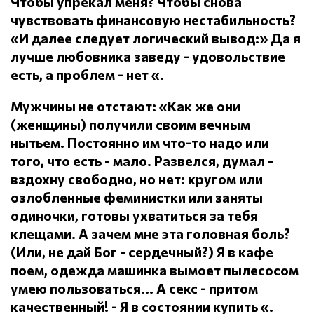
Чтобы упрекал меня?
Чтобы снова
чувствовать финансовую нестабильность?
«И далее следует логический вывод:» Да я
лучше любовника заведу - удовольствие
есть, а проблем - нет «.
Мужчины не отстают: «Как же они
(женщины) получили своим вечным
нытьем.
Постоянно им что-то надо или
того, что есть - мало.
Развелся, думал -
вздохну свободно, но нет: кругом или
озлобленные феминистки или заняты
одиночки, готовы ухватиться за тебя
клещами.
А зачем мне эта головная боль?
(Или, не дай Бог - сердечный?) Я в кафе
поем, одежда машинка вымоет пылесосом
умею пользоваться... А секс - притом
качественный!
- Я в состоянии купить «.