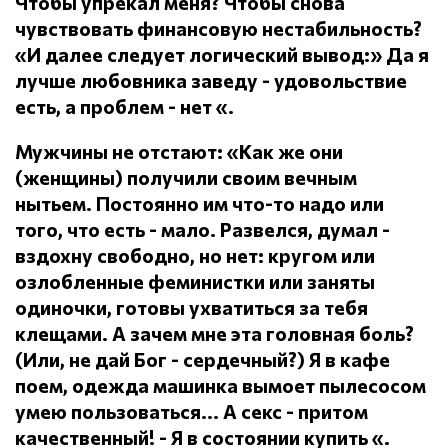
Чтобы упрекал меня?
Чтобы снова
чувствовать финансовую нестабильность?
«И далее следует логический вывод:» Да я
лучше любовника заведу - удовольствие
есть, а проблем - нет «.
Мужчины не отстают: «Как же они
(женщины) получили своим вечным
нытьем.
Постоянно им что-то надо или
того, что есть - мало.
Развелся, думал -
вздохну свободно, но нет: кругом или
озлобленные феминистки или заняты
одиночки, готовы ухватиться за тебя
клещами.
А зачем мне эта головная боль?
(Или, не дай Бог - сердечный?) Я в кафе
поем, одежда машинка вымоет пылесосом
умею пользоваться... А секс - притом
качественный!
- Я в состоянии купить «.