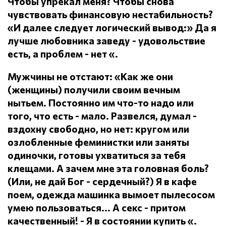
Чтобы упрекал меня?
Чтобы снова
чувствовать финансовую нестабильность?
«И далее следует логический вывод:» Да я
лучше любовника заведу - удовольствие
есть, а проблем - нет «.
Мужчины не отстают: «Как же они
(женщины) получили своим вечным
нытьем.
Постоянно им что-то надо или
того, что есть - мало.
Развелся, думал -
вздохну свободно, но нет: кругом или
озлобленные феминистки или заняты
одиночки, готовы ухватиться за тебя
клещами.
А зачем мне эта головная боль?
(Или, не дай Бог - сердечный?) Я в кафе
поем, одежда машинка вымоет пылесосом
умею пользоваться... А секс - притом
качественный!
- Я в состоянии купить «.