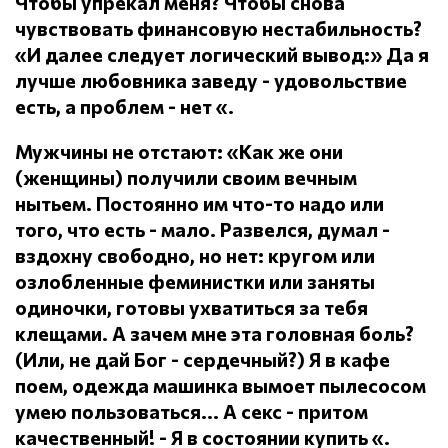
Чтобы упрекал меня?
Чтобы снова
чувствовать финансовую нестабильность?
«И далее следует логический вывод:» Да я
лучше любовника заведу - удовольствие
есть, а проблем - нет «.
Мужчины не отстают: «Как же они
(женщины) получили своим вечным
нытьем.
Постоянно им что-то надо или
того, что есть - мало.
Развелся, думал -
вздохну свободно, но нет: кругом или
озлобленные феминистки или заняты
одиночки, готовы ухватиться за тебя
клещами.
А зачем мне эта головная боль?
(Или, не дай Бог - сердечный?) Я в кафе
поем, одежда машинка вымоет пылесосом
умею пользоваться... А секс - притом
качественный!
- Я в состоянии купить «.