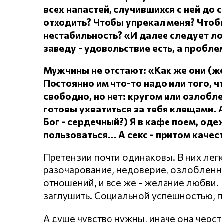
всех напастей, случившихся с ней до 
отходить?
Чтобы упрекал меня?
Чтоб
нестабильность? «И далее следует л
заведу - удовольствие есть, а проблем
Мужчины не отстают: «Как же они (
Постоянно им что-то надо или того, чт
свободно, но нет: кругом или озлоб
готовы ухватиться за тебя клещами.
Бог - сердечный?) Я в кафе поем, о
пользоваться... А секс - притом каче
Претензии почти одинаковы. В них лег
разочарование, недоверие, озлобленнос
отношений, и все же - желание любви. Н
заглушить. Социальной успешностью, 
А душе чувство нужны, иначе она черст