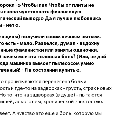
сорока -» Чтобы пил
Чтобы от плиты не
ы снова чувствовать финансовую
огический вывод:» Да я лучше любовника
 - нет «.
женщины) получили своим вечным нытьем.
о есть - мало.
Развелся, думал - вздохну
ленные феминистки или заняты одиночки,
А зачем мне эта головная боль?
(Или, не дай
дежда машинка вымоет пылесосом умею
ственный!
- Я в состоянии купить «.
ко прочитываются перенесена боль и
ть и где-то на задворках - грусть, страх новых
о то, что на задворках (в душе) - пытаются
пищей, алкоголем, хронической занятостью.
веет. А чувство это еще и боль, которую мы