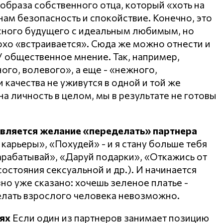
образа собственного отца, который «хоть на
нам безопасность и спокойствие. Конечно, это
асного будущего с идеальным любимым, но
охо «встраивается». Сюда же можно отнести и
 общественное мнение. Так, например,
го, волевого», а еще - «нежного,
и качества не уживутся в одной и той же
на личность в целом, мы в результате не готовы
является желание «переделать» партнера
 карьеры», «Похудей» - и я стану больше тебя
Зарабатывай», «Даруй подарки», «Откажись от
 состояния сексуальной и др.). И начинается
авно уже сказано: хочешь зеленое платье -
елать взрослого человека невозможно.
ях
Если один из партнеров занимает позицию