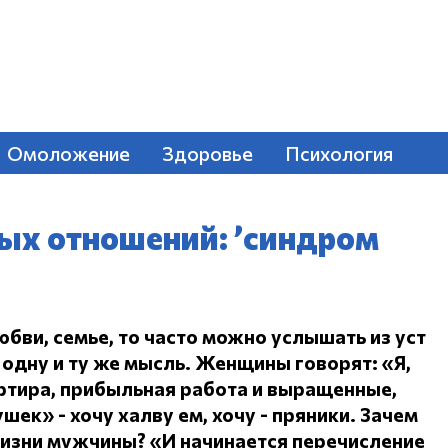
Омоложение
Здоровье
Психология
ых отношений: ’синдром
юбви, семье, то часто можно услышать из уст
одну и ту же мысль.
Женщины говорят: «Я,
ртира, прибыльная работа и выращенные,
ушек» - хочу халву ем, хочу - пряники.
Зачем
жизни мужчины?
«И начинается перечисление