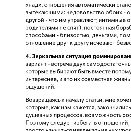
«над», отношения автоматически стан
вытекающими: недовольство обоих - од
другой - что им управляют; интимные о
родителями не спят), постоянная борь
способами - близостью, деньгами, пом
отношение друг к другу исчезают безв
4. Зеркальная ситуация доминировани
вариант - встреча двух самодостаточны
которые выбирают быть вместе потому, 
интереснее, и это их совместная жизн
ощущений.
Возвращаясь к началу статьи, мне хоче
которые, как нам кажется, закончились
душевных процессов, возможность рост
Поэтому следует избегать отношений,
просто научиться извлекать из них уро