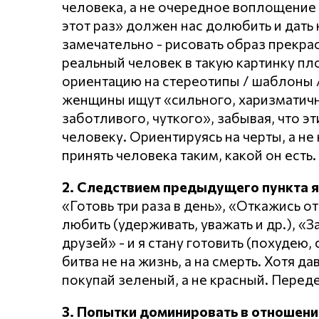
человека, а не очередное воплощение 
этот раз» должен нас долюбить и дать 
замечательно - рисовать образ прекр
реальный человек в такую картинку пл
ориентацию на стереотипы / шаблоны /
женщины ищут «сильного, харизматично
заботливого, чуткого», забывая, что эт
человеку. Ориентируясь на черты, а не 
принять человека таким, какой он есть.
2. Следствием предыдущего пункта 
«Готовь три раза в день», «Откажись от
любить (удерживать, уважать и др.), «
друзей» - и я стану готовить (похудею,
битва не на жизнь, а на смерть. Хотя д
покупай зеленый, а не красный. Перед
3. Попытки доминировать в отношени