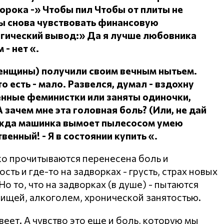
сорока -» Чтобы пил
Чтобы от плиты не
ы снова чувствовать финансовую
огический вывод:» Да я лучше любовника
 - нет «.
женщины) получили своим вечным нытьем.
о есть - мало.
Развелся, думал - вздохну
ленные феминистки или заняты одиночки,
А зачем мне эта головная боль?
(Или, не дай
дежда машинка вымоет пылесосом умею
ственный!
- Я в состоянии купить «.
ко прочитываются перенесена боль и
ть и где-то на задворках - грусть, страх новых
о то, что на задворках (в душе) - пытаются
пищей, алкоголем, хронической занятостью.
веет. А чувство это еще и боль, которую мы