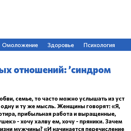
Омоложение
Здоровье
Психология
ых отношений: ’синдром
юбви, семье, то часто можно услышать из уст
одну и ту же мысль.
Женщины говорят: «Я,
ртира, прибыльная работа и выращенные,
ушек» - хочу халву ем, хочу - пряники.
Зачем
жизни мужчины?
«И начинается перечисление