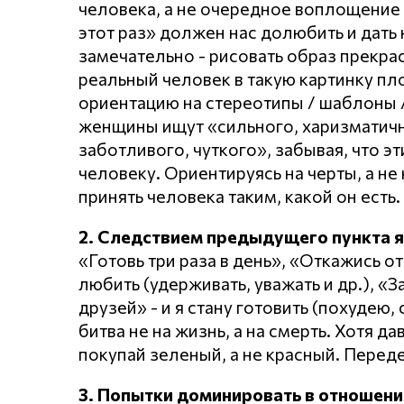
человека, а не очередное воплощение 
этот раз» должен нас долюбить и дать 
замечательно - рисовать образ прекр
реальный человек в такую картинку пл
ориентацию на стереотипы / шаблоны /
женщины ищут «сильного, харизматично
заботливого, чуткого», забывая, что эт
человеку. Ориентируясь на черты, а не 
принять человека таким, какой он есть.
2. Следствием предыдущего пункта 
«Готовь три раза в день», «Откажись от
любить (удерживать, уважать и др.), «
друзей» - и я стану готовить (похудею,
битва не на жизнь, а на смерть. Хотя д
покупай зеленый, а не красный. Перед
3. Попытки доминировать в отношени