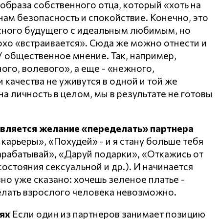
образа собственного отца, который «хоть на
нам безопасность и спокойствие. Конечно, это
асного будущего с идеальным любимым, но
охо «встраивается». Сюда же можно отнести и
 общественное мнение. Так, например,
го, волевого», а еще - «нежного,
и качества не уживутся в одной и той же
на личность в целом, мы в результате не готовы
является желание «переделать» партнера
 карьеры», «Похудей» - и я стану больше тебя
Зарабатывай», «Даруй подарки», «Откажись от
 состояния сексуальной и др.). И начинается
авно уже сказано: хочешь зеленое платье -
елать взрослого человека невозможно.
ях
Если один из партнеров занимает позицию