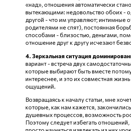
«над», отношения автоматически стан
вытекающими: недовольство обоих - од
другой - что им управляют; интимные о
родителями не спят), постоянная борь
способами - близостью, деньгами, пом
отношение друг к другу исчезают безв
4. Зеркальная ситуация доминировани
вариант - встреча двух самодостаточны
которые выбирают быть вместе потому, 
интереснее, и это их совместная жизн
ощущений.
Возвращаясь к началу статьи, мне хоче
которые, как нам кажется, закончились
душевных процессов, возможность рост
Поэтому следует избегать отношений,
просто научиться извлекать из них уро