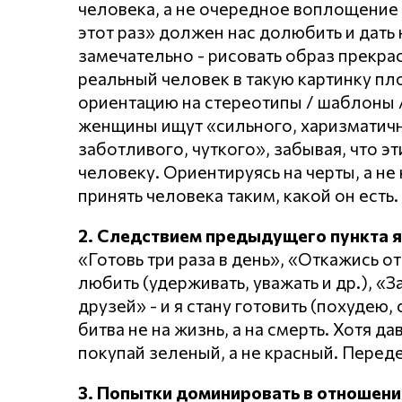
человека, а не очередное воплощение 
этот раз» должен нас долюбить и дать 
замечательно - рисовать образ прекр
реальный человек в такую картинку пл
ориентацию на стереотипы / шаблоны /
женщины ищут «сильного, харизматично
заботливого, чуткого», забывая, что эт
человеку. Ориентируясь на черты, а не 
принять человека таким, какой он есть.
2. Следствием предыдущего пункта 
«Готовь три раза в день», «Откажись от
любить (удерживать, уважать и др.), «
друзей» - и я стану готовить (похудею,
битва не на жизнь, а на смерть. Хотя д
покупай зеленый, а не красный. Перед
3. Попытки доминировать в отношени