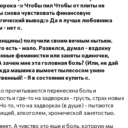
сорока -» Чтобы пил
Чтобы от плиты не
ы снова чувствовать финансовую
огический вывод:» Да я лучше любовника
 - нет «.
женщины) получили своим вечным нытьем.
о есть - мало.
Развелся, думал - вздохну
ленные феминистки или заняты одиночки,
А зачем мне эта головная боль?
(Или, не дай
дежда машинка вымоет пылесосом умею
ственный!
- Я в состоянии купить «.
ко прочитываются перенесена боль и
ть и где-то на задворках - грусть, страх новых
о то, что на задворках (в душе) - пытаются
пищей, алкоголем, хронической занятостью.
веет. А чувство это еще и боль, которую мы