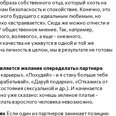
образа собственного отца, который «хоть на
нам безопасность и спокойствие. Конечно, это
асного будущего с идеальным любимым, но
охо «встраивается». Сюда же можно отнести и
 общественное мнение. Так, например,
го, волевого», а еще - «нежного,
и качества не уживутся в одной и той же
на личность в целом, мы в результате не готовы
является желание «переделать» партнера
 карьеры», «Похудей» - и я стану больше тебя
Зарабатывай», «Даруй подарки», «Откажись от
 состояния сексуальной и др.). И начинается
авно уже сказано: хочешь зеленое платье -
елать взрослого человека невозможно.
ях
Если один из партнеров занимает позицию