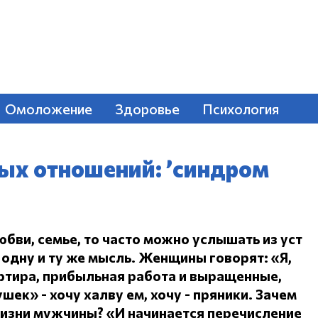
Омоложение
Здоровье
Психология
ых отношений: ’синдром
юбви, семье, то часто можно услышать из уст
одну и ту же мысль.
Женщины говорят: «Я,
ртира, прибыльная работа и выращенные,
ушек» - хочу халву ем, хочу - пряники.
Зачем
жизни мужчины?
«И начинается перечисление