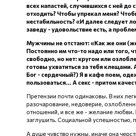
всех напастей, случившихся с ней до 
отходить?
Чтобы упрекал меня?
Чтоб
нестабильность? «И далее следует л
заведу - удовольствие есть, а проблем
Мужчины не отстают: «Как же они (
Постоянно им что-то надо или того, чт
свободно, но нет: кругом или озлоб
готовы ухватиться за тебя клещами.
Бог - сердечный?) Я в кафе поем, о
пользоваться... А секс - притом каче
Претензии почти одинаковы. В них лег
разочарование, недоверие, озлобленнос
отношений, и все же - желание любви. Н
заглушить. Социальной успешностью, 
А душе чувство нужны, иначе она черст