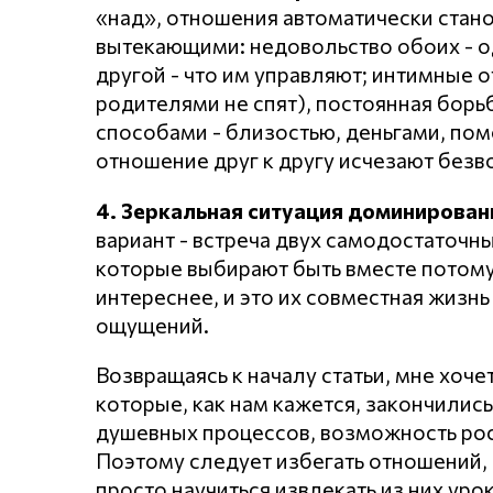
«над», отношения автоматически стан
вытекающими: недовольство обоих - од
другой - что им управляют; интимные о
родителями не спят), постоянная борь
способами - близостью, деньгами, пом
отношение друг к другу исчезают безв
4. Зеркальная ситуация доминировани
вариант - встреча двух самодостаточны
которые выбирают быть вместе потому, 
интереснее, и это их совместная жизн
ощущений.
Возвращаясь к началу статьи, мне хоче
которые, как нам кажется, закончились
душевных процессов, возможность рост
Поэтому следует избегать отношений,
просто научиться извлекать из них уро