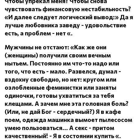
Чтобы упрекал меня?
Чтобы снова
чувствовать финансовую нестабильность?
«И далее следует логический вывод:» Да я
лучше любовника заведу - удовольствие
есть, а проблем - нет «.
Мужчины не отстают: «Как же они
(женщины) получили своим вечным
нытьем.
Постоянно им что-то надо или
того, что есть - мало.
Развелся, думал -
вздохну свободно, но нет: кругом или
озлобленные феминистки или заняты
одиночки, готовы ухватиться за тебя
клещами.
А зачем мне эта головная боль?
(Или, не дай Бог - сердечный?) Я в кафе
поем, одежда машинка вымоет пылесосом
умею пользоваться... А секс - притом
качественный!
- Я в состоянии купить «.