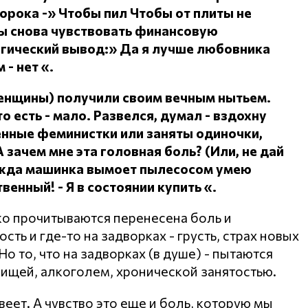
сорока -» Чтобы пил
Чтобы от плиты не
ы снова чувствовать финансовую
огический вывод:» Да я лучше любовника
 - нет «.
женщины) получили своим вечным нытьем.
о есть - мало.
Развелся, думал - вздохну
ленные феминистки или заняты одиночки,
А зачем мне эта головная боль?
(Или, не дай
дежда машинка вымоет пылесосом умею
ственный!
- Я в состоянии купить «.
ко прочитываются перенесена боль и
ть и где-то на задворках - грусть, страх новых
о то, что на задворках (в душе) - пытаются
пищей, алкоголем, хронической занятостью.
веет. А чувство это еще и боль, которую мы