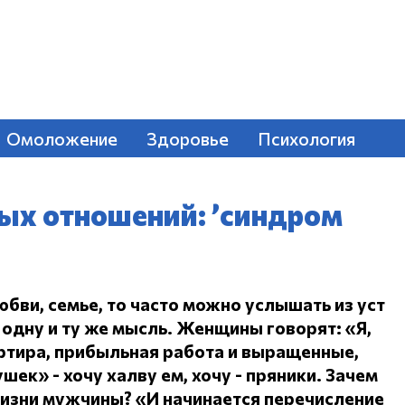
Омоложение
Здоровье
Психология
ых отношений: ’синдром
юбви, семье, то часто можно услышать из уст
одну и ту же мысль.
Женщины говорят: «Я,
ртира, прибыльная работа и выращенные,
ушек» - хочу халву ем, хочу - пряники.
Зачем
жизни мужчины?
«И начинается перечисление