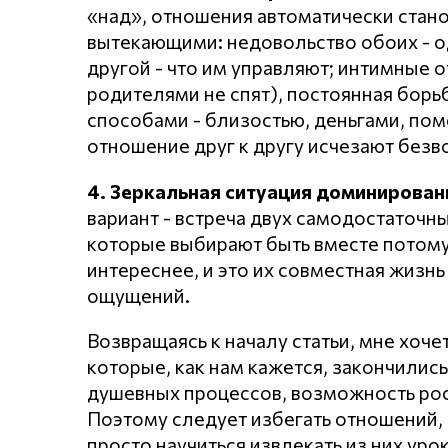
«над», отношения автоматически стан
вытекающими: недовольство обоих - од
другой - что им управляют; интимные о
родителями не спят), постоянная борь
способами - близостью, деньгами, пом
отношение друг к другу исчезают безв
4. Зеркальная ситуация доминировани
вариант - встреча двух самодостаточны
которые выбирают быть вместе потому, 
интереснее, и это их совместная жизн
ощущений.
Возвращаясь к началу статьи, мне хоче
которые, как нам кажется, закончились
душевных процессов, возможность рост
Поэтому следует избегать отношений,
просто научиться извлекать из них уро