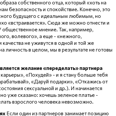
образа собственного отца, который «хоть на
нам безопасность и спокойствие. Конечно, это
асного будущего с идеальным любимым, но
охо «встраивается». Сюда же можно отнести и
 общественное мнение. Так, например,
го, волевого», а еще - «нежного,
и качества не уживутся в одной и той же
на личность в целом, мы в результате не готовы
является желание «переделать» партнера
 карьеры», «Похудей» - и я стану больше тебя
Зарабатывай», «Даруй подарки», «Откажись от
 состояния сексуальной и др.). И начинается
авно уже сказано: хочешь зеленое платье -
елать взрослого человека невозможно.
ях
Если один из партнеров занимает позицию