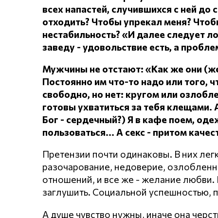
всех напастей, случившихся с ней до 
отходить?
Чтобы упрекал меня?
Чтоб
нестабильность? «И далее следует л
заведу - удовольствие есть, а проблем
Мужчины не отстают: «Как же они (
Постоянно им что-то надо или того, чт
свободно, но нет: кругом или озлоб
готовы ухватиться за тебя клещами.
Бог - сердечный?) Я в кафе поем, о
пользоваться... А секс - притом каче
Претензии почти одинаковы. В них лег
разочарование, недоверие, озлобленнос
отношений, и все же - желание любви. Н
заглушить. Социальной успешностью, 
А душе чувство нужны, иначе она черст