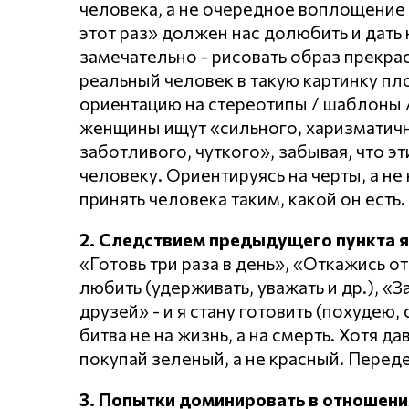
человека, а не очередное воплощение 
этот раз» должен нас долюбить и дать 
замечательно - рисовать образ прекр
реальный человек в такую картинку пл
ориентацию на стереотипы / шаблоны /
женщины ищут «сильного, харизматично
заботливого, чуткого», забывая, что эт
человеку. Ориентируясь на черты, а не 
принять человека таким, какой он есть.
2. Следствием предыдущего пункта 
«Готовь три раза в день», «Откажись от
любить (удерживать, уважать и др.), «
друзей» - и я стану готовить (похудею,
битва не на жизнь, а на смерть. Хотя д
покупай зеленый, а не красный. Перед
3. Попытки доминировать в отношени