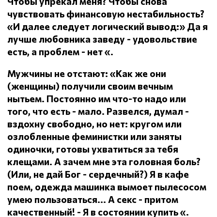
Чтобы упрекал меня?
Чтобы снова
чувствовать финансовую нестабильность?
«И далее следует логический вывод:» Да я
лучше любовника заведу - удовольствие
есть, а проблем - нет «.
Мужчины не отстают: «Как же они
(женщины) получили своим вечным
нытьем.
Постоянно им что-то надо или
того, что есть - мало.
Развелся, думал -
вздохну свободно, но нет: кругом или
озлобленные феминистки или заняты
одиночки, готовы ухватиться за тебя
клещами.
А зачем мне эта головная боль?
(Или, не дай Бог - сердечный?) Я в кафе
поем, одежда машинка вымоет пылесосом
умею пользоваться... А секс - притом
качественный!
- Я в состоянии купить «.