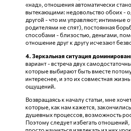
«над», отношения автоматически стан
вытекающими: недовольство обоих - од
другой - что им управляют; интимные о
родителями не спят), постоянная борь
способами - близостью, деньгами, пом
отношение друг к другу исчезают безв
4. Зеркальная ситуация доминировани
вариант - встреча двух самодостаточны
которые выбирают быть вместе потому, 
интереснее, и это их совместная жизн
ощущений.
Возвращаясь к началу статьи, мне хоче
которые, как нам кажется, закончились
душевных процессов, возможность рост
Поэтому следует избегать отношений,
просто научиться извлекать из них уро