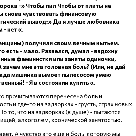
сорока -» Чтобы пил
Чтобы от плиты не
ы снова чувствовать финансовую
огический вывод:» Да я лучше любовника
 - нет «.
женщины) получили своим вечным нытьем.
о есть - мало.
Развелся, думал - вздохну
ленные феминистки или заняты одиночки,
А зачем мне эта головная боль?
(Или, не дай
дежда машинка вымоет пылесосом умею
ственный!
- Я в состоянии купить «.
ко прочитываются перенесена боль и
ть и где-то на задворках - грусть, страх новых
о то, что на задворках (в душе) - пытаются
пищей, алкоголем, хронической занятостью.
веет. А чувство это еще и боль, которую мы