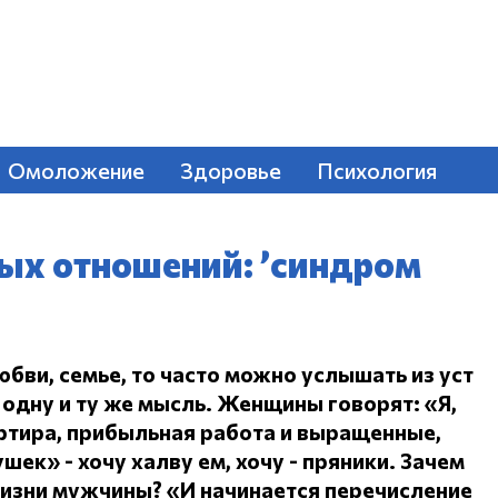
Омоложение
Здоровье
Психология
ых отношений: ’синдром
юбви, семье, то часто можно услышать из уст
одну и ту же мысль.
Женщины говорят: «Я,
ртира, прибыльная работа и выращенные,
ушек» - хочу халву ем, хочу - пряники.
Зачем
жизни мужчины?
«И начинается перечисление