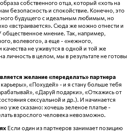
образа собственного отца, который «хоть на
нам безопасность и спокойствие. Конечно, это
асного будущего с идеальным любимым, но
охо «встраивается». Сюда же можно отнести и
 общественное мнение. Так, например,
го, волевого», а еще - «нежного,
и качества не уживутся в одной и той же
на личность в целом, мы в результате не готовы
является желание «переделать» партнера
 карьеры», «Похудей» - и я стану больше тебя
Зарабатывай», «Даруй подарки», «Откажись от
 состояния сексуальной и др.). И начинается
авно уже сказано: хочешь зеленое платье -
елать взрослого человека невозможно.
ях
Если один из партнеров занимает позицию