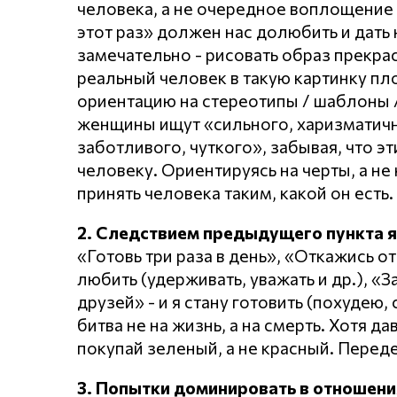
человека, а не очередное воплощение 
этот раз» должен нас долюбить и дать 
замечательно - рисовать образ прекр
реальный человек в такую картинку пл
ориентацию на стереотипы / шаблоны /
женщины ищут «сильного, харизматично
заботливого, чуткого», забывая, что эт
человеку. Ориентируясь на черты, а не 
принять человека таким, какой он есть.
2. Следствием предыдущего пункта 
«Готовь три раза в день», «Откажись от
любить (удерживать, уважать и др.), «
друзей» - и я стану готовить (похудею,
битва не на жизнь, а на смерть. Хотя д
покупай зеленый, а не красный. Перед
3. Попытки доминировать в отношени