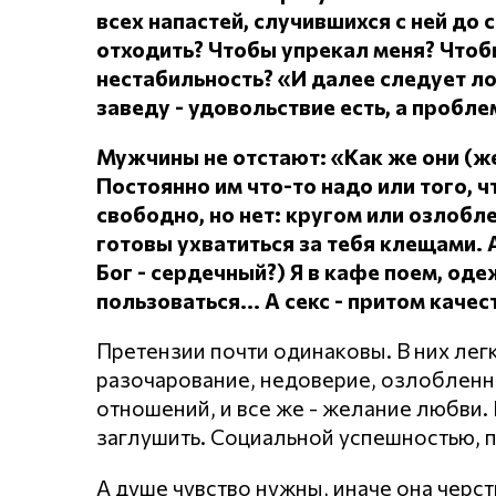
всех напастей, случившихся с ней до 
отходить?
Чтобы упрекал меня?
Чтоб
нестабильность? «И далее следует л
заведу - удовольствие есть, а проблем
Мужчины не отстают: «Как же они (
Постоянно им что-то надо или того, чт
свободно, но нет: кругом или озлоб
готовы ухватиться за тебя клещами.
Бог - сердечный?) Я в кафе поем, о
пользоваться... А секс - притом каче
Претензии почти одинаковы. В них лег
разочарование, недоверие, озлобленнос
отношений, и все же - желание любви. Н
заглушить. Социальной успешностью, 
А душе чувство нужны, иначе она черст