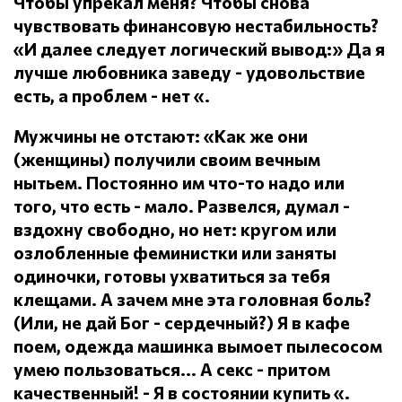
Чтобы упрекал меня?
Чтобы снова
чувствовать финансовую нестабильность?
«И далее следует логический вывод:» Да я
лучше любовника заведу - удовольствие
есть, а проблем - нет «.
Мужчины не отстают: «Как же они
(женщины) получили своим вечным
нытьем.
Постоянно им что-то надо или
того, что есть - мало.
Развелся, думал -
вздохну свободно, но нет: кругом или
озлобленные феминистки или заняты
одиночки, готовы ухватиться за тебя
клещами.
А зачем мне эта головная боль?
(Или, не дай Бог - сердечный?) Я в кафе
поем, одежда машинка вымоет пылесосом
умею пользоваться... А секс - притом
качественный!
- Я в состоянии купить «.