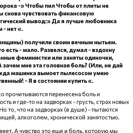
сорока -» Чтобы пил
Чтобы от плиты не
ы снова чувствовать финансовую
огический вывод:» Да я лучше любовника
 - нет «.
женщины) получили своим вечным нытьем.
о есть - мало.
Развелся, думал - вздохну
ленные феминистки или заняты одиночки,
А зачем мне эта головная боль?
(Или, не дай
дежда машинка вымоет пылесосом умею
ственный!
- Я в состоянии купить «.
ко прочитываются перенесена боль и
ть и где-то на задворках - грусть, страх новых
о то, что на задворках (в душе) - пытаются
пищей, алкоголем, хронической занятостью.
веет. А чувство это еще и боль, которую мы