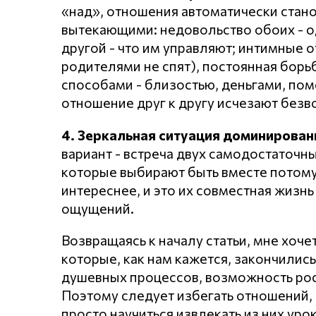
«над», отношения автоматически стан
вытекающими: недовольство обоих - од
другой - что им управляют; интимные о
родителями не спят), постоянная борь
способами - близостью, деньгами, пом
отношение друг к другу исчезают безв
4. Зеркальная ситуация доминировани
вариант - встреча двух самодостаточны
которые выбирают быть вместе потому, 
интереснее, и это их совместная жизн
ощущений.
Возвращаясь к началу статьи, мне хоче
которые, как нам кажется, закончились
душевных процессов, возможность рост
Поэтому следует избегать отношений,
просто научиться извлекать из них уро