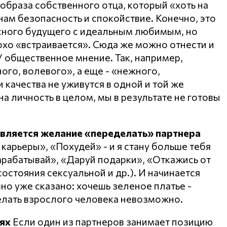
образа собственного отца, который «хоть на
нам безопасность и спокойствие. Конечно, это
асного будущего с идеальным любимым, но
охо «встраивается». Сюда же можно отнести и
 общественное мнение. Так, например,
го, волевого», а еще - «нежного,
и качества не уживутся в одной и той же
на личность в целом, мы в результате не готовы
является желание «переделать» партнера
 карьеры», «Похудей» - и я стану больше тебя
Зарабатывай», «Даруй подарки», «Откажись от
 состояния сексуальной и др.). И начинается
авно уже сказано: хочешь зеленое платье -
елать взрослого человека невозможно.
ях
Если один из партнеров занимает позицию