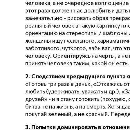
человека, а не очередное воплощение 
этот раз» должен нас долюбить и дать 
замечательно - рисовать образ прекр
реальный человек в такую картинку пл
ориентацию на стереотипы / шаблоны /
женщины ищут «сильного, харизматично
заботливого, чуткого», забывая, что эт
человеку. Ориентируясь на черты, а не 
принять человека таким, какой он есть.
2. Следствием предыдущего пункта 
«Готовь три раза в день», «Откажись от
любить (удерживать, уважать и др.), «
друзей» - и я стану готовить (похудею,
битва не на жизнь, а на смерть. Хотя д
покупай зеленый, а не красный. Перед
3. Попытки доминировать в отношени