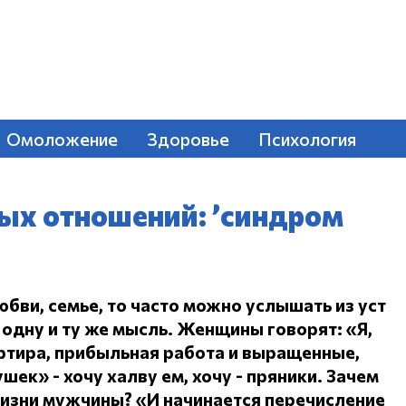
Омоложение
Здоровье
Психология
ых отношений: ’синдром
юбви, семье, то часто можно услышать из уст
одну и ту же мысль.
Женщины говорят: «Я,
ртира, прибыльная работа и выращенные,
ушек» - хочу халву ем, хочу - пряники.
Зачем
жизни мужчины?
«И начинается перечисление