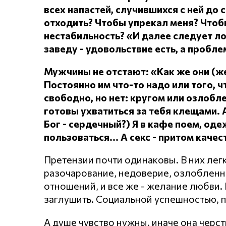
всех напастей, случившихся с ней до 
отходить?
Чтобы упрекал меня?
Чтоб
нестабильность? «И далее следует л
заведу - удовольствие есть, а проблем
Мужчины не отстают: «Как же они (
Постоянно им что-то надо или того, чт
свободно, но нет: кругом или озлоб
готовы ухватиться за тебя клещами.
Бог - сердечный?) Я в кафе поем, о
пользоваться... А секс - притом каче
Претензии почти одинаковы. В них лег
разочарование, недоверие, озлобленнос
отношений, и все же - желание любви. Н
заглушить. Социальной успешностью, 
А душе чувство нужны, иначе она черст