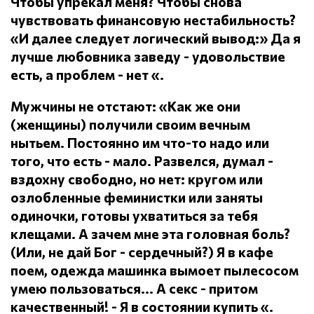
Чтобы упрекал меня?
Чтобы снова
чувствовать финансовую нестабильность?
«И далее следует логический вывод:» Да я
лучше любовника заведу - удовольствие
есть, а проблем - нет «.
Мужчины не отстают: «Как же они
(женщины) получили своим вечным
нытьем.
Постоянно им что-то надо или
того, что есть - мало.
Развелся, думал -
вздохну свободно, но нет: кругом или
озлобленные феминистки или заняты
одиночки, готовы ухватиться за тебя
клещами.
А зачем мне эта головная боль?
(Или, не дай Бог - сердечный?) Я в кафе
поем, одежда машинка вымоет пылесосом
умею пользоваться... А секс - притом
качественный!
- Я в состоянии купить «.