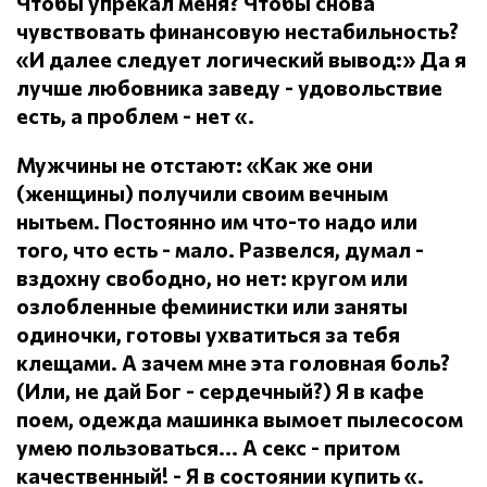
Чтобы упрекал меня?
Чтобы снова
чувствовать финансовую нестабильность?
«И далее следует логический вывод:» Да я
лучше любовника заведу - удовольствие
есть, а проблем - нет «.
Мужчины не отстают: «Как же они
(женщины) получили своим вечным
нытьем.
Постоянно им что-то надо или
того, что есть - мало.
Развелся, думал -
вздохну свободно, но нет: кругом или
озлобленные феминистки или заняты
одиночки, готовы ухватиться за тебя
клещами.
А зачем мне эта головная боль?
(Или, не дай Бог - сердечный?) Я в кафе
поем, одежда машинка вымоет пылесосом
умею пользоваться... А секс - притом
качественный!
- Я в состоянии купить «.