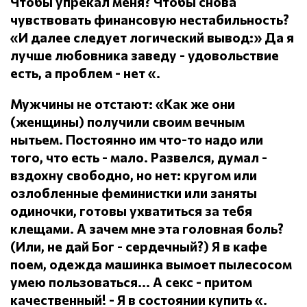
Чтобы упрекал меня?
Чтобы снова
чувствовать финансовую нестабильность?
«И далее следует логический вывод:» Да я
лучше любовника заведу - удовольствие
есть, а проблем - нет «.
Мужчины не отстают: «Как же они
(женщины) получили своим вечным
нытьем.
Постоянно им что-то надо или
того, что есть - мало.
Развелся, думал -
вздохну свободно, но нет: кругом или
озлобленные феминистки или заняты
одиночки, готовы ухватиться за тебя
клещами.
А зачем мне эта головная боль?
(Или, не дай Бог - сердечный?) Я в кафе
поем, одежда машинка вымоет пылесосом
умею пользоваться... А секс - притом
качественный!
- Я в состоянии купить «.