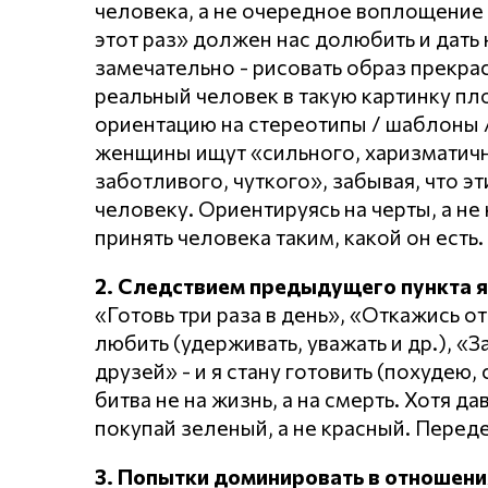
человека, а не очередное воплощение 
этот раз» должен нас долюбить и дать 
замечательно - рисовать образ прекр
реальный человек в такую картинку пл
ориентацию на стереотипы / шаблоны /
женщины ищут «сильного, харизматично
заботливого, чуткого», забывая, что эт
человеку. Ориентируясь на черты, а не 
принять человека таким, какой он есть.
2. Следствием предыдущего пункта 
«Готовь три раза в день», «Откажись от
любить (удерживать, уважать и др.), «
друзей» - и я стану готовить (похудею,
битва не на жизнь, а на смерть. Хотя д
покупай зеленый, а не красный. Перед
3. Попытки доминировать в отношени