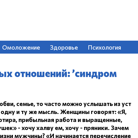
Омоложение
Здоровье
Психология
ых отношений: ’синдром
юбви, семье, то часто можно услышать из уст
одну и ту же мысль.
Женщины говорят: «Я,
ртира, прибыльная работа и выращенные,
ушек» - хочу халву ем, хочу - пряники.
Зачем
жизни мужчины?
«И начинается перечисление