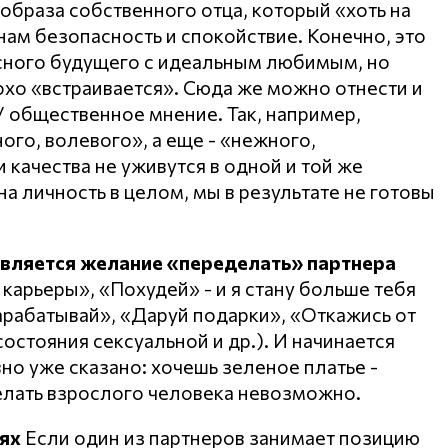
образа собственного отца, который «хоть на
нам безопасность и спокойствие. Конечно, это
асного будущего с идеальным любимым, но
охо «встраивается». Сюда же можно отнести и
 общественное мнение. Так, например,
го, волевого», а еще - «нежного,
и качества не уживутся в одной и той же
на личность в целом, мы в результате не готовы
является желание «переделать» партнера
 карьеры», «Похудей» - и я стану больше тебя
Зарабатывай», «Даруй подарки», «Откажись от
 состояния сексуальной и др.). И начинается
авно уже сказано: хочешь зеленое платье -
елать взрослого человека невозможно.
ях
Если один из партнеров занимает позицию