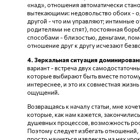
«над», отношения автоматически стан
вытекающими: недовольство обоих - од
другой - что им управляют; интимные о
родителями не спят), постоянная борь
способами - близостью, деньгами, пом
отношение друг к другу исчезают безв
4. Зеркальная ситуация доминировани
вариант - встреча двух самодостаточны
которые выбирают быть вместе потому, 
интереснее, и это их совместная жизн
ощущений.
Возвращаясь к началу статьи, мне хоче
которые, как нам кажется, закончились
душевных процессов, возможность рост
Поэтому следует избегать отношений,
просто научиться извлекать из них уро