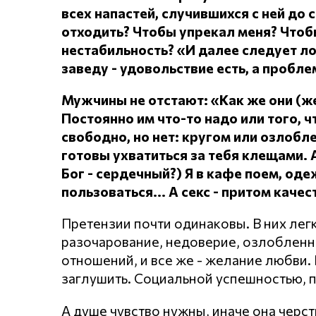
всех напастей, случившихся с ней до 
отходить?
Чтобы упрекал меня?
Чтоб
нестабильность? «И далее следует л
заведу - удовольствие есть, а проблем
Мужчины не отстают: «Как же они (
Постоянно им что-то надо или того, чт
свободно, но нет: кругом или озлоб
готовы ухватиться за тебя клещами.
Бог - сердечный?) Я в кафе поем, о
пользоваться... А секс - притом каче
Претензии почти одинаковы. В них лег
разочарование, недоверие, озлобленнос
отношений, и все же - желание любви. Н
заглушить. Социальной успешностью, 
А душе чувство нужны, иначе она черст