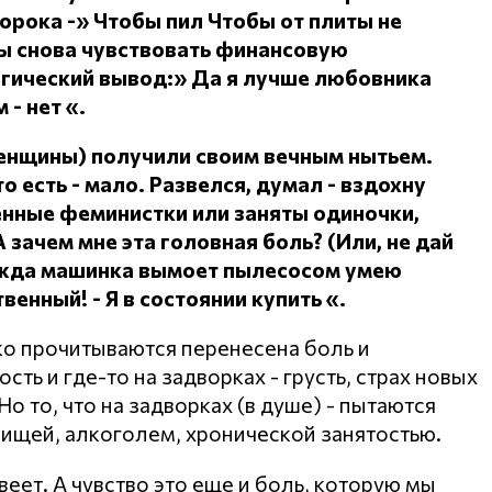
сорока -» Чтобы пил
Чтобы от плиты не
ы снова чувствовать финансовую
огический вывод:» Да я лучше любовника
 - нет «.
женщины) получили своим вечным нытьем.
о есть - мало.
Развелся, думал - вздохну
ленные феминистки или заняты одиночки,
А зачем мне эта головная боль?
(Или, не дай
дежда машинка вымоет пылесосом умею
ственный!
- Я в состоянии купить «.
ко прочитываются перенесена боль и
ть и где-то на задворках - грусть, страх новых
о то, что на задворках (в душе) - пытаются
пищей, алкоголем, хронической занятостью.
веет. А чувство это еще и боль, которую мы