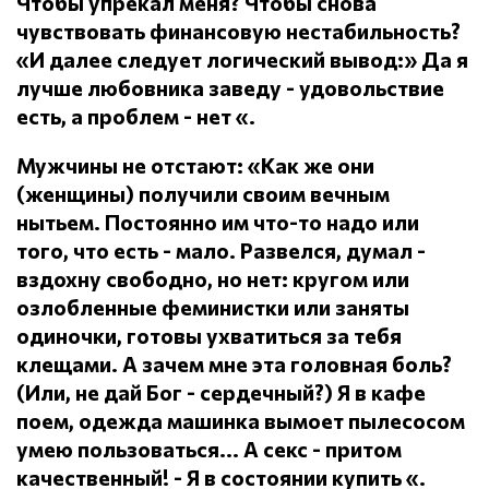
Чтобы упрекал меня?
Чтобы снова
чувствовать финансовую нестабильность?
«И далее следует логический вывод:» Да я
лучше любовника заведу - удовольствие
есть, а проблем - нет «.
Мужчины не отстают: «Как же они
(женщины) получили своим вечным
нытьем.
Постоянно им что-то надо или
того, что есть - мало.
Развелся, думал -
вздохну свободно, но нет: кругом или
озлобленные феминистки или заняты
одиночки, готовы ухватиться за тебя
клещами.
А зачем мне эта головная боль?
(Или, не дай Бог - сердечный?) Я в кафе
поем, одежда машинка вымоет пылесосом
умею пользоваться... А секс - притом
качественный!
- Я в состоянии купить «.