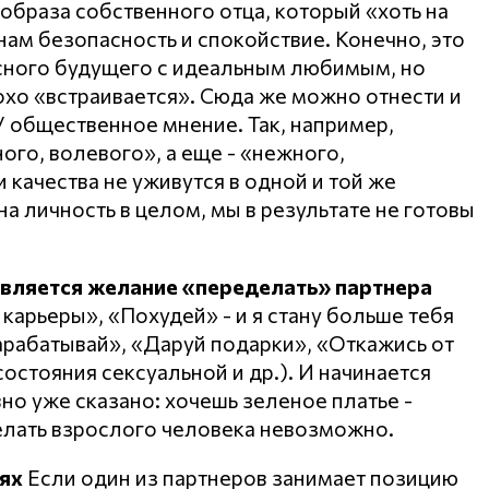
образа собственного отца, который «хоть на
нам безопасность и спокойствие. Конечно, это
асного будущего с идеальным любимым, но
охо «встраивается». Сюда же можно отнести и
 общественное мнение. Так, например,
го, волевого», а еще - «нежного,
и качества не уживутся в одной и той же
на личность в целом, мы в результате не готовы
является желание «переделать» партнера
 карьеры», «Похудей» - и я стану больше тебя
Зарабатывай», «Даруй подарки», «Откажись от
 состояния сексуальной и др.). И начинается
авно уже сказано: хочешь зеленое платье -
елать взрослого человека невозможно.
ях
Если один из партнеров занимает позицию