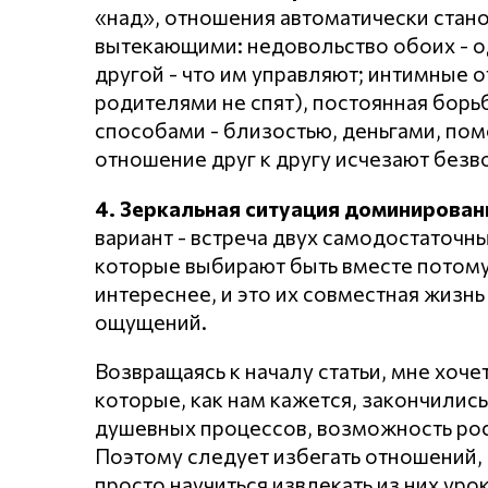
«над», отношения автоматически стан
вытекающими: недовольство обоих - од
другой - что им управляют; интимные о
родителями не спят), постоянная борь
способами - близостью, деньгами, пом
отношение друг к другу исчезают безв
4. Зеркальная ситуация доминировани
вариант - встреча двух самодостаточны
которые выбирают быть вместе потому, 
интереснее, и это их совместная жизн
ощущений.
Возвращаясь к началу статьи, мне хоче
которые, как нам кажется, закончились
душевных процессов, возможность рост
Поэтому следует избегать отношений,
просто научиться извлекать из них уро