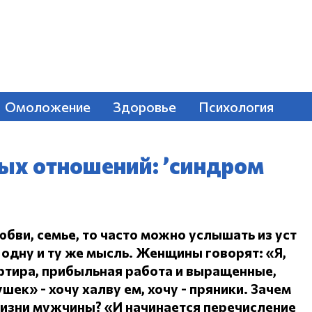
Омоложение
Здоровье
Психология
ых отношений: ’синдром
юбви, семье, то часто можно услышать из уст
одну и ту же мысль.
Женщины говорят: «Я,
ртира, прибыльная работа и выращенные,
ушек» - хочу халву ем, хочу - пряники.
Зачем
жизни мужчины?
«И начинается перечисление