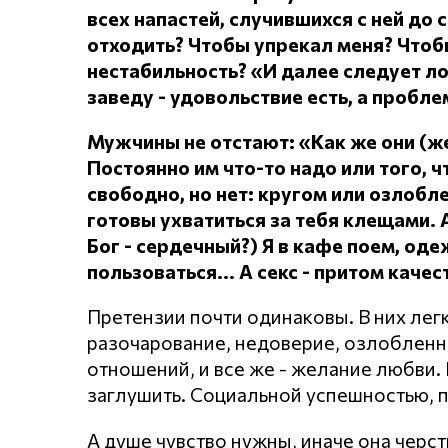
всех напастей, случившихся с ней до 
отходить?
Чтобы упрекал меня?
Чтоб
нестабильность? «И далее следует л
заведу - удовольствие есть, а проблем
Мужчины не отстают: «Как же они (
Постоянно им что-то надо или того, чт
свободно, но нет: кругом или озлоб
готовы ухватиться за тебя клещами.
Бог - сердечный?) Я в кафе поем, о
пользоваться... А секс - притом каче
Претензии почти одинаковы. В них лег
разочарование, недоверие, озлобленнос
отношений, и все же - желание любви. Н
заглушить. Социальной успешностью, 
А душе чувство нужны, иначе она черст