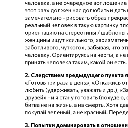
человека, а не очередное воплощение 
этот раз» должен нас долюбить и дать 
замечательно - рисовать образ прекр
реальный человек в такую картинку пл
ориентацию на стереотипы / шаблоны /
женщины ищут «сильного, харизматично
заботливого, чуткого», забывая, что эт
человеку. Ориентируясь на черты, а не 
принять человека таким, какой он есть.
2. Следствием предыдущего пункта 
«Готовь три раза в день», «Откажись от
любить (удерживать, уважать и др.), «
друзей» - и я стану готовить (похудею,
битва не на жизнь, а на смерть. Хотя д
покупай зеленый, а не красный. Перед
3. Попытки доминировать в отношени