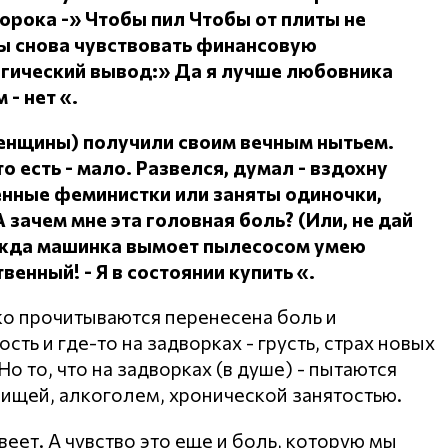
сорока -» Чтобы пил
Чтобы от плиты не
ы снова чувствовать финансовую
огический вывод:» Да я лучше любовника
 - нет «.
женщины) получили своим вечным нытьем.
о есть - мало.
Развелся, думал - вздохну
ленные феминистки или заняты одиночки,
А зачем мне эта головная боль?
(Или, не дай
дежда машинка вымоет пылесосом умею
ственный!
- Я в состоянии купить «.
ко прочитываются перенесена боль и
ть и где-то на задворках - грусть, страх новых
о то, что на задворках (в душе) - пытаются
пищей, алкоголем, хронической занятостью.
веет. А чувство это еще и боль, которую мы