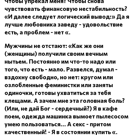
Чтобы упрекал меня?
Чтобы снова
чувствовать финансовую нестабильность?
«И далее следует логический вывод:» Да я
лучше любовника заведу - удовольствие
есть, а проблем - нет «.
Мужчины не отстают: «Как же они
(женщины) получили своим вечным
нытьем.
Постоянно им что-то надо или
того, что есть - мало.
Развелся, думал -
вздохну свободно, но нет: кругом или
озлобленные феминистки или заняты
одиночки, готовы ухватиться за тебя
клещами.
А зачем мне эта головная боль?
(Или, не дай Бог - сердечный?) Я в кафе
поем, одежда машинка вымоет пылесосом
умею пользоваться... А секс - притом
качественный!
- Я в состоянии купить «.